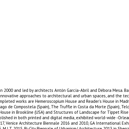
 2000 and led by architects Antón García-Abril and Débora Mesa. B
s innovative approaches to architectural and urban spaces, and the te
ompleted works are Hemeroscopium House and Reader’s House in Madrid
ago de Compostela (Spain), The Truffle in Costa da Morte (Spain), Tel
House in Brookline (USA) and Structures of Landscape for Tippet Rise
blished in both printed and digital media, exhibited world-wide -Orlea
017, Venice Architecture Biennale 2016 and 2010, GA International Exhi
.I.T. 2015, Bi-City Biennale of Urbanism/ Architecture 2013 in Shenzh