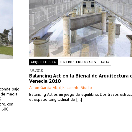
ARQUITECTURA
CENTROS CULTURALES
ITALIA
7.9.2010
Balancing Act en la Bienal de Arquitectura 
Venecia 2010
Antón García-Abril
Ensamble Studio
,
sconde bajo
o de media
Balancing Act es un juego de equilibrio. Dos trazos estruc
5
el espacio longitudinal de [...]
gro, con
e 600