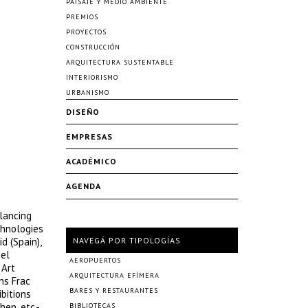
PAISAJE Y MEDIO AMBIENTE
PREMIOS
PROYECTOS
CONSTRUCCIÓN
ARQUITECTURA SUSTENTABLE
INTERIORISMO
URBANISMO
DISEÑO
EMPRESAS
ACADÉMICO
AGENDA
alancing
chnologies
 (Spain),
NAVEGÁ POR TIPOLOGÍAS
cel
AEROPUERTOS
 Art
ARQUITECTURA EFÍMERA
ns Frac
BARES Y RESTAURANTES
bitions
en, etc.-
BIBLIOTECAS