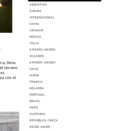
ARGENTINA
ESPAÑA
INTERNACIONAL
CHINA
URUGUAY
MÉXICO
ITALIA
a
ESTADOS UNIDOS
ECUADOR
ra, llena
ESTADOS UNIDOS
el terreno
CHILE
los
JAPÓN
gra con el
FRANCIA
HOLANDA
PORTUGAL
BRASIL
PERÚ
ALEMANIA
REPÚBLICA CHECA
REINO UNIDO