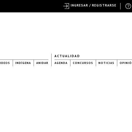
INGRESAR / REGISTRARSE
ACTUALIDAD
IDEOS
INDÍGENA
ANIDAR
AGENDA
CONCURSOS
NOTICIAS
OPINIÓ