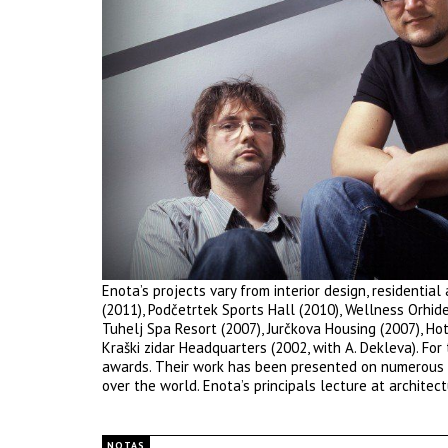
Enota’s projects vary from interior design, residential
(2011), Podčetrtek Sports Hall (2010), Wellness Orhide
Tuhelj Spa Resort (2007), Jurčkova Housing (2007), Ho
Kraški zidar Headquarters (2002, with A. Dekleva). For
awards. Their work has been presented on numerous ex
over the world. Enota’s principals lecture at archite
NOTAS