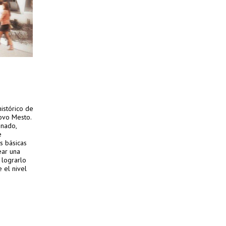
istórico de
Novo Mesto.
onado,
e
s básicas
ear una
 lograrlo
 el nivel
 Para
que suma