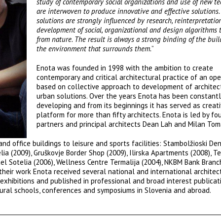
study of contemporary social organizations and use of new t
are interwoven to produce innovative and effective solutions.
solutions are strongly influenced by research, reinterpretatio
development of social, organizational and design algorithms 
from nature. The result is always a strong binding of the bui
the environment that surrounds them.
”
Enota was founded in 1998 with the ambition to create
contemporary and critical architectural practice of an op
based on collective approach to development of architec
urban solutions. Over the years Enota has been constantl
developing and from its beginnings it has served as creat
platform for more than fifty architects. Enota is led by fo
partners and principal architects Dean Lah and Milan Tom
 and office buildings to leisure and sports facilities: Stambolžioski De
lia (2009), Gruškovje Border Shop (2009), Ilirska Apartments (2008), T
tel Sotelia (2006), Wellness Centre Termalija (2004), NKBM Bank Branch
 their work Enota received several national and international architec
hibitions and published in professional and broad interest publicati
ctural schools, conferences and symposiums in Slovenia and abroad.