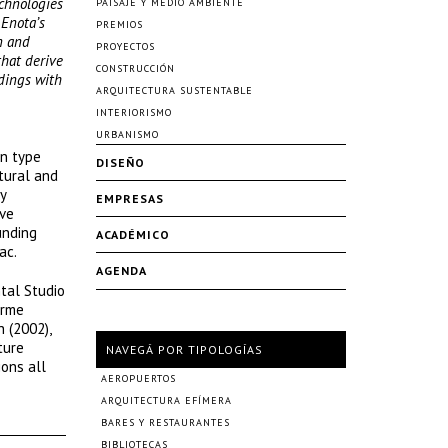
echnologies
PAISAJE Y MEDIO AMBIENTE
 Enota’s
PREMIOS
n and
PROYECTOS
that derive
CONSTRUCCIÓN
ldings with
ARQUITECTURA SUSTENTABLE
INTERIORISMO
URBANISMO
en type
DISEÑO
tural and
y
EMPRESAS
ive
unding
ACADÉMICO
ac.
AGENDA
ntal Studio
erme
 (2002),
ture
NAVEGÁ POR TIPOLOGÍAS
ons all
AEROPUERTOS
ARQUITECTURA EFÍMERA
BARES Y RESTAURANTES
BIBLIOTECAS