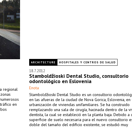
ARCHITECTURE
HOSPITALES Y CENTROS DE SALUD
18.7.2012
Stamboldžioski Dental Studio, consultorio
odontológico en Eslovenia
Enota
a regional
n zonas
Stamboldžioski Dental Studio es un consultorio odontológ
y numerosos
en las afueras de la ciudad de Nova Gorica, Eslovenia, en
tráfico en
urbanización de viviendas unifamiliares. Se ha construido
mbos
remplazando una sala de cirugía, hacinada dentro de la v
dentista, la cual se estableció en la planta baja. Debido a 
superficie de suelo necesaria para el nuevo consultorio 
doble del tamaño del edificio existente, se estudió muy
especialmente donde ubicar el anexo y su relación con el