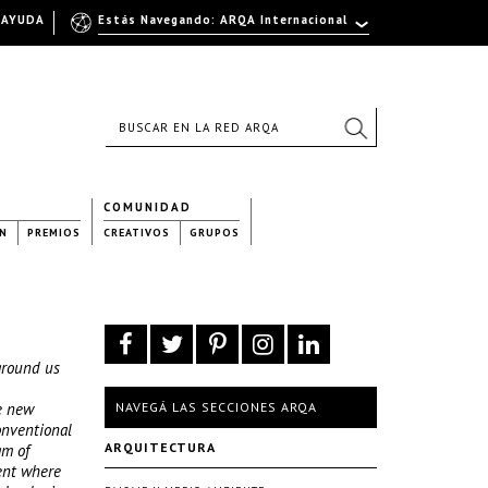
AYUDA
Estás Navegando: ARQA Internacional
COMUNIDAD
N
PREMIOS
CREATIVOS
GRUPOS
around us
se new
NAVEGÁ LAS SECCIONES ARQA
onventional
ARQUITECTURA
am of
ent where