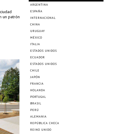
ARGENTINA
 ciudad
ESPAÑA
n un patrón
INTERNACIONAL
CHINA
URUGUAY
MÉXICO
ITALIA
ESTADOS UNIDOS
ECUADOR
ESTADOS UNIDOS
CHILE
JAPÓN
FRANCIA
HOLANDA
PORTUGAL
BRASIL
PERÚ
ALEMANIA
REPÚBLICA CHECA
REINO UNIDO