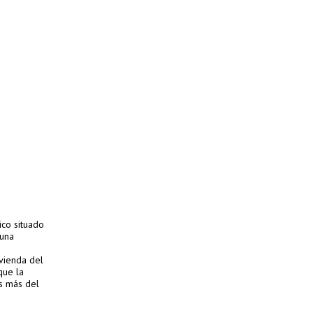
ico situado
 una
ivienda del
que la
es más del
 lugar y