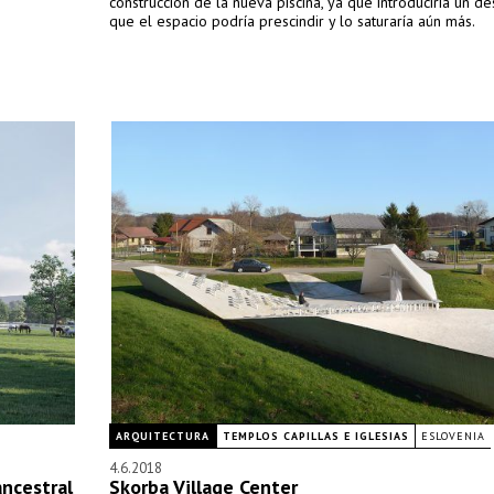
construcción de la nueva piscina, ya que introduciría un d
que el espacio podría prescindir y lo saturaría aún más.
ARQUITECTURA
TEMPLOS CAPILLAS E IGLESIAS
ESLOVENIA
4.6.2018
ncestral
Skorba Village Center