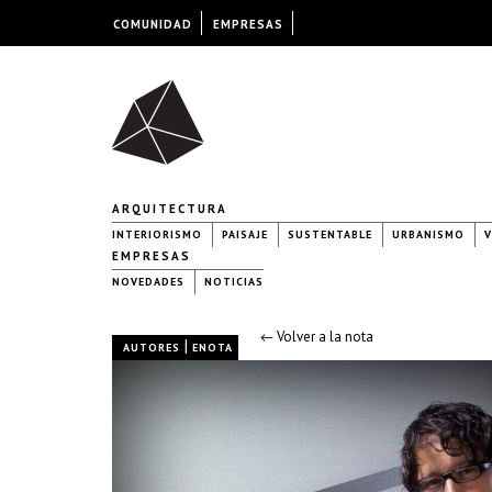
COMUNIDAD
EMPRESAS
ARQUITECTURA
INTERIORISMO
PAISAJE
SUSTENTABLE
URBANISMO
V
EMPRESAS
NOVEDADES
NOTICIAS
← Volver a la nota
|
AUTORES
ENOTA