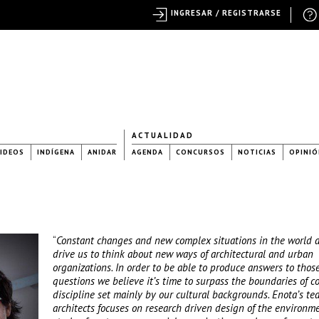
INGRESAR / REGISTRARSE
ACTUALIDAD
IDEOS
INDÍGENA
ANIDAR
AGENDA
CONCURSOS
NOTICIAS
OPINIÓ
“
Constant changes and new complex situations in the world 
drive us to think about new ways of architectural and urban
organizations. In order to be able to produce answers to tho
questions we believe it’s time to surpass the boundaries of c
discipline set mainly by our cultural backgrounds. Enota’s te
architects focuses on research driven design of the environm