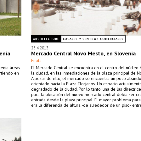
ARCHITECTURE
LOCALES Y CENTROS COMERCIALES
23.4.2013
enia
Mercado Central Novo Mesto, en Slovenia
Enota
tenía áreas
El Mercado Central se encuentra en el centro del núcleo h
rtiendo en
la ciudad, en las inmediaciones de la plaza principal de 
A pesar de ello, el mercado se encuentra un poco aband
orientado hacia la Plaza Florjanov. Un espacio actualment
degradado de la ciudad. Por lo tanto, una de las directrice
para la ubicación del nuevo mercado central debía ser cr
entrada desde la plaza principal. El mayor problema para
era la diferencia de altura -de alrededor de un piso- entre
de la plaza principal y el de la actual entrada al mercado.
superarla, los peatones tienen que hacer un gran rodeo 
una considerable distancia al recorrido.