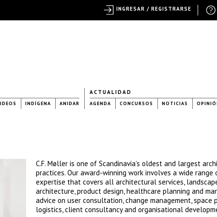
INGRESAR / REGISTRARSE
ACTUALIDAD
IDEOS
INDÍGENA
ANIDAR
AGENDA
CONCURSOS
NOTICIAS
OPINIÓ
C.F. Møller is one of Scandinavia’s oldest and largest arch
practices. Our award-winning work involves a wide range 
expertise that covers all architectural services, landscap
architecture, product design, healthcare planning and m
advice on user consultation, change management, space p
logistics, client consultancy and organisational developm