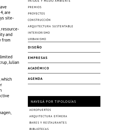
PAISAJE Y MEDIO AMBIENTE
have
PREMIOS
4, are
PROYECTOS
ys site-
CONSTRUCCIÓN
ARQUITECTURA SUSTENTABLE
, resource-
INTERIORISMO
ity and
y from
URBANISMO
DISEÑO
limited
EMPRESAS
rup, Julian
ACADÉMICO
, which
AGENDA
er
n
ctive
NAVEGÁ POR TIPOLOGÍAS
AEROPUERTOS
hagen,
ARQUITECTURA EFÍMERA
BARES Y RESTAURANTES
BIBLIOTECAS