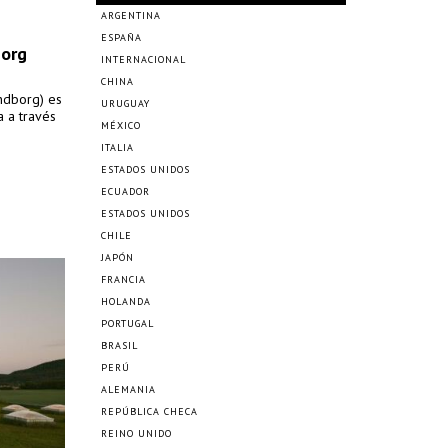
ARGENTINA
ESPAÑA
borg
INTERNACIONAL
CHINA
ndborg) es
URUGUAY
a a través
MÉXICO
ITALIA
ESTADOS UNIDOS
ECUADOR
ESTADOS UNIDOS
CHILE
JAPÓN
FRANCIA
HOLANDA
PORTUGAL
BRASIL
PERÚ
ALEMANIA
REPÚBLICA CHECA
REINO UNIDO