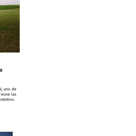
o
l, uno de
reúne las
stintivo.