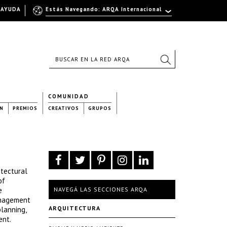
AYUDA
Estás Navegando: ARQA Internacional
COMUNIDAD
N
PREMIOS
CREATIVOS
GRUPOS
itectural
of
e
NAVEGÁ LAS SECCIONES ARQA
anagement
ARQUITECTURA
lanning,
ent.