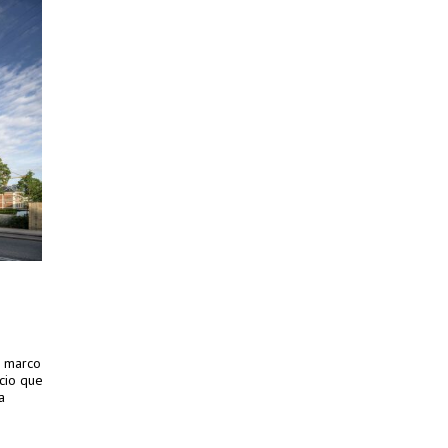
l marco
icio que
a