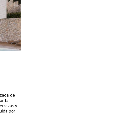
izada de
or la
errazas y
tuida por