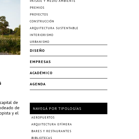
PAISAJE Y MEDIO AMBIENTE
PREMIOS
PROYECTOS
CONSTRUCCIÓN
ARQUITECTURA SUSTENTABLE
INTERIORISMO
URBANISMO
DISEÑO
EMPRESAS
ACADÉMICO
s
AGENDA
capital de
 rodeado de
NAVEGÁ POR TIPOLOGÍAS
opista y el
AEROPUERTOS
ARQUITECTURA EFÍMERA
BARES Y RESTAURANTES
BIBLIOTECAS