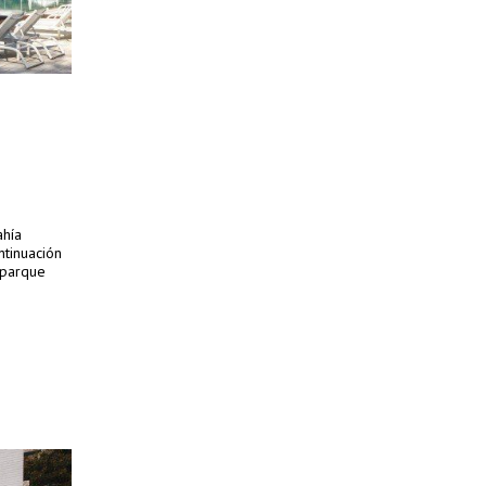
ahía
ntinuación
l parque