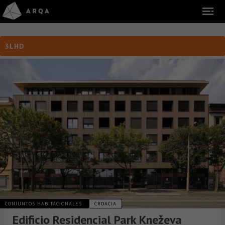
3LHD
CONJUNTOS HABITACIONALES
CROACIA
Edificio Residencial Park Kneževa