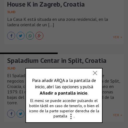
House K in Zagreb, Croatia
3LHD
La Casa K está situada en una zona residencial, en la
ladera oriental de un [...]
VER +
EDIFICIOS Y ESTADIOS DEPORTIVOS
Spaladium Centar in Split, Croatia
3LHD
El Spaladium Centar es un complejo deportivo y de
negocios situado en la parte norte de la península de Split,
Croacia, construido para los Juegos del Mediterráneo en
1979. El complejo alcanza un equilibrio entre las zonas
bajas del área central de la ciudad y la verticalidad de la
torre.
VER +