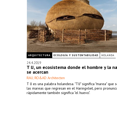
ARQUITECTURA
ECOLOGÍA Y SUSTENTABILIDAD
HOLANDA
24.4.2019
T IJ, un ecosistema donde el hombre y la n
se acercan
RAU
RO&AD Architecten
,
T IJ es una palabra holandesa. "TIJ" significa "marea" que s
las mareas que regresan en el Haringvliet, pero pronunc
rápidamente también significa "el huevo".