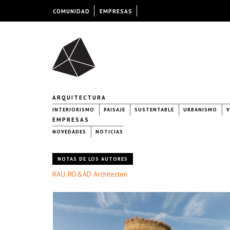
COMUNIDAD
EMPRESAS
ARQUITECTURA
INTERIORISMO
PAISAJE
SUSTENTABLE
URBANISMO
V
EMPRESAS
NOVEDADES
NOTICIAS
NOTAS DE LOS AUTORES
RAU
RO&AD Architecten
,