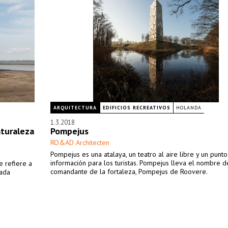
ARQUITECTURA
EDIFICIOS RECREATIVOS
HOLANDA
1.3.2018
aturaleza
Pompejus
RO&AD Architecten
Pompejus es una atalaya, un teatro al aire libre y un punt
información para los turistas. Pompejus lleva el nombre d
e refiere a
comandante de la fortaleza, Pompejus de Roovere.
iada