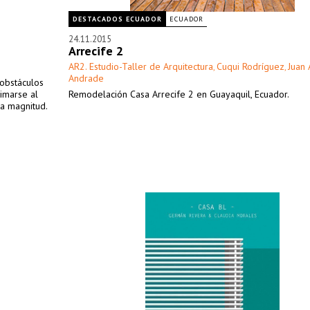
DESTACADOS ECUADOR
ECUADOR
24.11.2015
Arrecife 2
AR2. Estudio-Taller de Arquitectura
Cuqui Rodríguez
Juan 
,
,
Andrade
 obstáculos
imarse al
Remodelación Casa Arrecife 2 en Guayaquil, Ecuador.
ta magnitud.