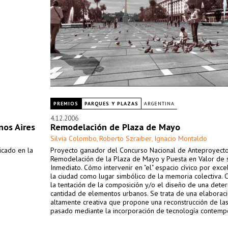
PREMIOS
PARQUES Y PLAZAS
ARGENTINA
4.12.2006
nos Aires
Remodelación de Plaza de Mayo
Silvia Colombo
Roberto Szraiber
Ignacio Montaldo
,
,
icado en la
Proyecto ganador del Concurso Nacional de Anteproyecto
Remodelación de la Plaza de Mayo y Puesta en Valor de 
Inmediato. Cómo intervenir en "el" espacio cívico por exce
la ciudad como lugar simbólico de la memoria colectiva. 
la tentación de la composición y/o el diseño de una dete
cantidad de elementos urbanos. Se trata de una elaborac
altamente creativa que propone una reconstrucción de las
pasado mediante la incorporación de tecnología contem
que facilita la celebración de escenarios patrimoniales a