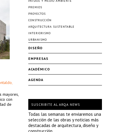
PAISAJE Y MEDIO AMBIENTE
PREMIOS
PROYECTOS
CONSTRUCCIÓN
ARQUITECTURA SUSTENTABLE
INTERIORISMO
URBANISMO
DISEÑO
EMPRESAS
ACADÉMICO
AGENDA
ontaldo
,
os mayores,
ico con
idad de
SUSCRIBITE AL ARQA NEWS
Todas las semanas te enviaremos una
selección de las obras y noticias más
destacadas de arquitectura, diseño y
construcción.