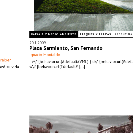
PAISAJE Y MEDIO AMBIENTE
PARQUES Y PLAZAS
ARGENTINA
20.1.2009
n
Plaza Sarmiento, San Fernando
Ignacio Montaldo
raiber
v\:* {behavior:url(#default#VML);} o\:* {behavior:url(#def
w\:* {behavior:url(#default# [...]
nzó su vida