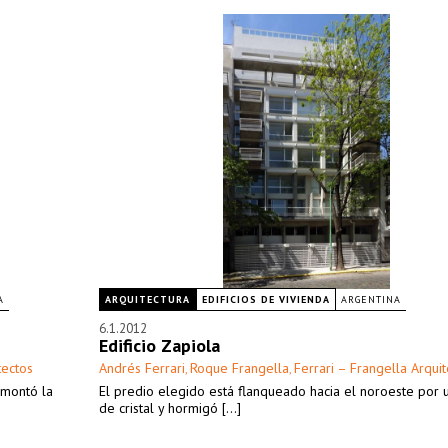
A
ARQUITECTURA
EDIFICIOS DE VIVIENDA
ARGENTINA
6.1.2012
Edificio Zapiola
tectos
Andrés Ferrari
Roque Frangella
Ferrari – Frangella Arqui
,
,
smontó la
El predio elegido está flanqueado hacia el noroeste por u
de cristal y hormigó [...]