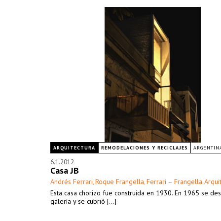
ARQUITECTURA
REMODELACIONES Y RECICLAJES
ARGENTIN
6.1.2012
Casa JB
Andrés Ferrari
Roque Frangella
Ferrari – Frangella Arqui
,
,
Esta casa chorizo fue construida en 1930. En 1965 se de
galería y se cubrió [...]