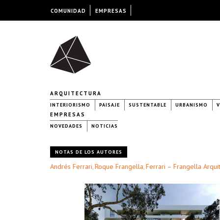
COMUNIDAD
EMPRESAS
ARQUITECTURA
INTERIORISMO
PAISAJE
SUSTENTABLE
URBANISMO
V
EMPRESAS
NOVEDADES
NOTICIAS
NOTAS DE LOS AUTORES
Andrés Ferrari
Roque Frangella
Ferrari – Frangella Arqui
,
,