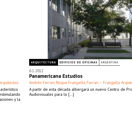
ARQUITECTURA
EDIFICIOS DE OFICINAS
ARGENTINA
6.1.2012
Panamericana Estudios
Arquitectos
Andrés Ferrari
Roque Frangella
Ferrari – Frangella Arqui
,
,
acterístico
A partir de esta década albergará un nuevo Centro de Pr
 estimulando
Audiovisuales para lo [...]
aciones y la