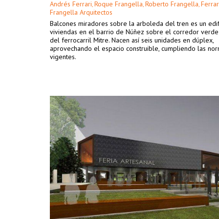
Andrés Ferrari
Roque Frangella
Roberto Frangella
Ferrar
,
,
,
Frangella Arquitectos
Balcones miradores sobre la arboleda del tren es un edif
viviendas en el barrio de Núñez sobre el corredor verde 
del ferrocarril Mitre. Nacen así seis unidades en dúplex,
aprovechando el espacio construible, cumpliendo las nor
vigentes.