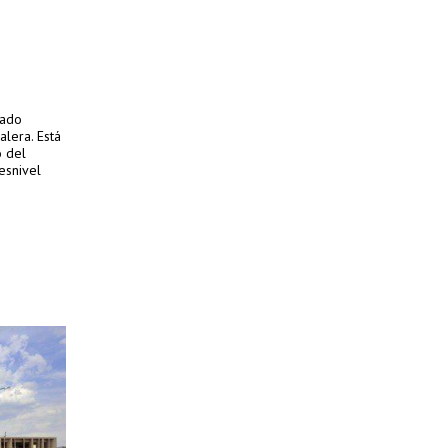
cado
alera. Está
o del
esnivel