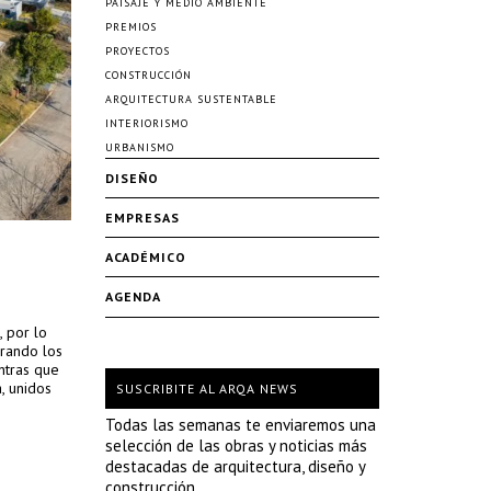
PAISAJE Y MEDIO AMBIENTE
PREMIOS
PROYECTOS
CONSTRUCCIÓN
ARQUITECTURA SUSTENTABLE
INTERIORISMO
URBANISMO
DISEÑO
EMPRESAS
ACADÉMICO
AGENDA
, por lo
urando los
ntras que
, unidos
SUSCRIBITE AL ARQA NEWS
Todas las semanas te enviaremos una
selección de las obras y noticias más
destacadas de arquitectura, diseño y
construcción.