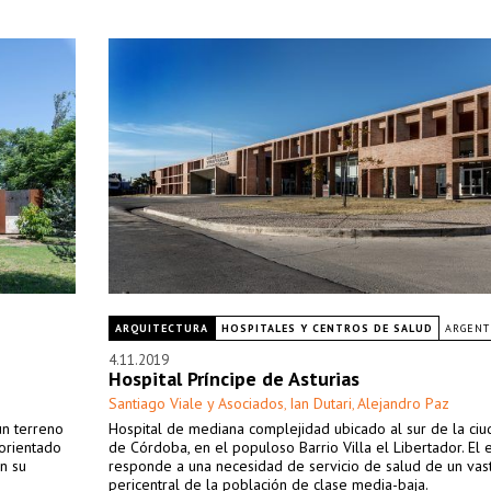
ARQUITECTURA
HOSPITALES Y CENTROS DE SALUD
ARGENT
4.11.2019
Hospital Príncipe de Asturias
Santiago Viale y Asociados
Ian Dutari
Alejandro Paz
,
,
un terreno
Hospital de mediana complejidad ubicado al sur de la ci
 orientado
de Córdoba, en el populoso Barrio Villa el Libertador. El e
n su
responde a una necesidad de servicio de salud de un vas
pericentral de la población de clase media-baja.