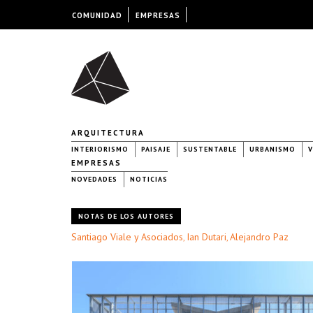
COMUNIDAD
EMPRESAS
ARQUITECTURA
INTERIORISMO
PAISAJE
SUSTENTABLE
URBANISMO
V
EMPRESAS
NOVEDADES
NOTICIAS
NOTAS DE LOS AUTORES
Santiago Viale y Asociados
Ian Dutari
Alejandro Paz
,
,