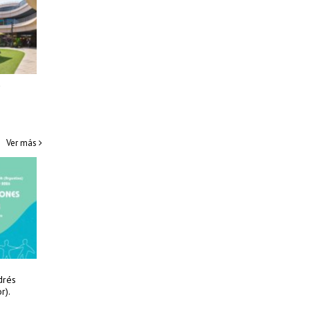
a
Ver más
drés
r).