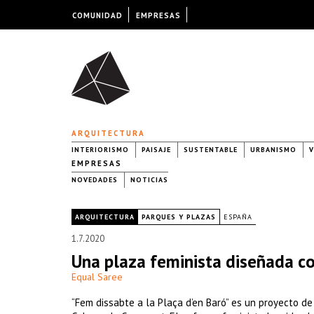
COMUNIDAD
EMPRESAS
ARQUITECTURA
INTERIORISMO
PAISAJE
SUSTENTABLE
URBANISMO
V
EMPRESAS
NOVEDADES
NOTICIAS
|
ARQUITECTURA
PARQUES Y PLAZAS
ESPAÑA
1.7.2020
Una plaza feminista diseñada co
Equal Saree
“Fem dissabte a la Plaça d’en Baró” es un proyecto d