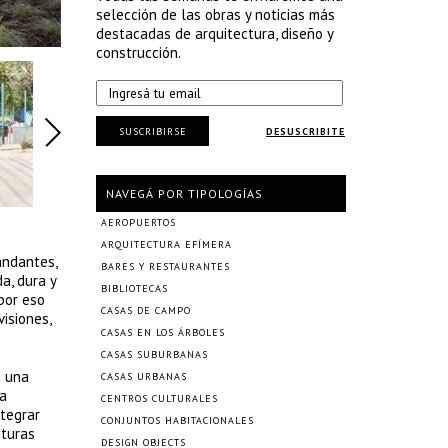
selección de las obras y noticias más
destacadas de arquitectura, diseño y
construcción.
SUSCRIBIRSE
DESUSCRIBITE
NAVEGÁ POR TIPOLOGÍAS
AEROPUERTOS
ARQUITECTURA EFÍMERA
andantes,
BARES Y RESTAURANTES
a, dura y
BIBLIOTECAS
por eso
CASAS DE CAMPO
isiones,
CASAS EN LOS ÁRBOLES
CASAS SUBURBANAS
o una
CASAS URBANAS
la
CENTROS CULTURALES
ntegrar
CONJUNTOS HABITACIONALES
aturas
DESIGN OBJECTS