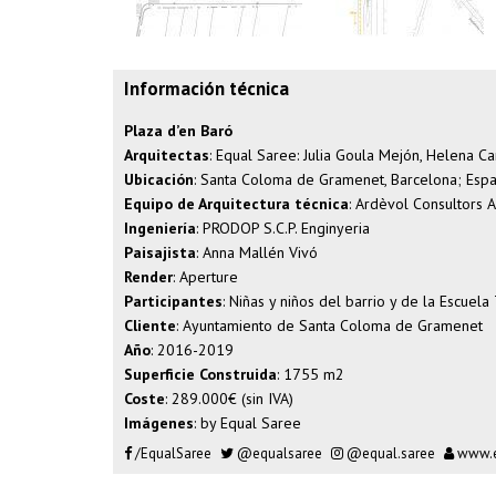
Información técnica
Plaza d’en Baró
Arquitectas
: Equal Saree: Julia Goula Mejón, Helena 
Ubicación
: Santa Coloma de Gramenet, Barcelona; Esp
Equipo de Arquitectura técnica
: Ardèvol Consultors A
Ingeniería
: PRODOP S.C.P. Enginyeria
Paisajista
: Anna Mallén Vivó
Render
:
Aperture
Participantes
: Niñas y niños del barrio y de la Escuela
Cliente
: Ayuntamiento de Santa Coloma de Gramenet
Año
: 2016-2019
Superficie Construida
: 1755 m2
Coste
: 289.000€ (sin IVA)
Imágenes
: by Equal Saree
/EqualSaree
@equalsaree
@equal.saree
www.e