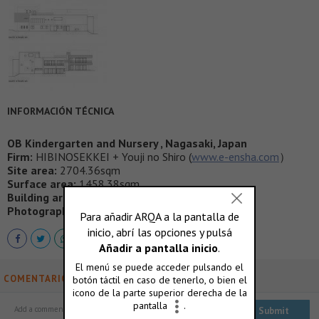
INFORMACIÓN TÉCNICA
OB Kindergarten and Nursery , Nagasaki, Japan
Firm:
HIBINOSEKKEI + Youji no Shiro (
www.e-ensha.com
）
Site area:
2704.36sqm
Surface area:
1458.38sqm
Building area:
864.35sqm
Photography:
by Studio Bauhaus, Ryuji Inoue
COMENTARIOS