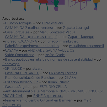
Arquitectura
–
Quincho Adrogue
– por
DRM estudio
–
CASA MUDA 2 (colinas verdes)
– por
Zapata-Jauregui
–
Casa Corzuelas
– por
Manu Gonzalez Veglia
–
CASA MUDA 1 (casa mas trabajo)
– por
Zapata-Jauregui
–
ingreso ROCAMORA
– por
ignacio imwinkelried
–
Pabellón experimental de ladrillo
– por
estudiobottericonnell
–
CASA YA
– por
ANDRADE GAUNA VALLEJOS
–
Salón Comunitario
– por
Josías Grade
–
Baños públicos en ruta bajo normas de sustentabilidad
– por
Fedevespa
–
SPINLOCK
– por
stcarq
–
Casa PRO.CRE.AR 01
– por
FRAMarquitectos
–
Plan Consolidación de Ranchos
– por
XhARA
–
Estación Rosario Sur
– por
Julián Tríbolo
–
Casa La Ángela
– por
ESTUDIO CELLA
–
Anti-Monumento a la Memoria. PRIMER PREMIO CONCURSO
PROVINCIAL
– por
ENNE Arquitectura
–
Primer Premio Centro Cultural en Bamiyán.
– por
M2R
Arquitectos