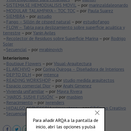
–
SISTEMA SE HEMODIALISIS MOVIL
– por
marinzaldaleonardo
–
MODULAR TALAMPAYA – TOC TOC
– por
Paula Suarez
–
SIEMBRA
– por
astudio
–
Fango – Sillón de césped natural
– por
estudiofango
–
FLOW – Tabla para deslizamiento sobre superficie acuática y
terrestre
– por
Yanin Aviles
–
Recolector de Residuos sobre Superficie Marina
– por
Rodrigo
Soler
–
Secuencial
– por
mrabinovich
Interiorismo
–
Boutique Flowers
– por
Visual-Arquitectura
–
EL ARCHIVO
– por
Corina Quiroga – Diseñadora de Interiores
–
DEPTO DLH
– por
mtenca
–
READING WORKSHOP
– por
studio medida arquitectos
–
Espacio comercial Dior
– por
Anahi Gimenez
–
Vivienda unifamiliar
– por
Mayra Rivera
–
“HAROS, SUSHI FUSIÓN”
– por
masbien
–
Renacimiento
– por
jwrenders
–
HIDALGO CERVECERÍA primer etapa
– por
G7 Grupo Creativo
–
Secuencial
– por
mrabinovich