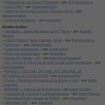
–
Memorial de Las Luces Flotantes
– por
aTP arquitectos
–
Casa CUBE
– por
fpsarquitectura
–
Pabellón Temporal IX BIAU / Rosario 2014
– por
diegoavendanio
–
Complejo Azabache
– por
moirearqs
Diseño Grafico
–
Identidad – Jardín Botánico Carlos Thays
– por
Rogelio
Riveros
–
László Moholy Nagy, Hacedor Total.
– por
Fiorella Allera
–
Concresur
– por
Hachetresele
–
Colección Arquitectos
– por
Juane lemos
–
Omit the unimportant
– por
RodriMirra
–
Atoms for Peace – LP
– por
Antonella Geminelli
–
DE LA CALLE | Festival de Cine Social Latinoamericano
– por
Sonia Bandura
–
PANGEA – FESTIVAL DE CINE DOCUMENTAL DE
NATURALEZA Y EVOLUCIÓN
– por
Emiliano Arditi
–
Fusao – Festival internacional de Bossa y rock
– por
Nadia
Cymeryng
–
BOMBAY — Festival de Bollywood
– por
Julián Villagra
–
Colección de Literatura Latinoamericana
– por
Julián Villagra
–
Campaña Social | Ataque de Pánico
– por
nfiaschedg
–
Identidad Cm2
– por
thenegra