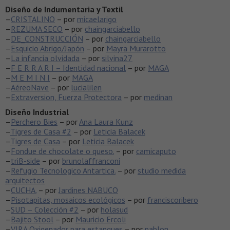
Diseño de Indumentaria y Textil
–
CRISTALINO
– por
micaelarigo
–
REZUMA SECO
– por
chaingarciabello
–
DE_CONSTRUCCIÓN
– por
chaingarciabello
–
Esquicio Abrigo/Japón
– por
Mayra Murarotto
–
La infancia olvidada
– por
silvina27
–
F E R R A R I – Identidad nacional
– por
MAGA
–
M E M I N I
– por
MAGA
–
AéreoNave
– por
lucialilen
–
Extraversion, Fuerza Protectora
– por
medinan
Diseño Industrial
–
Perchero Bies
– por
Ana Laura Kunz
–
Tigres de Casa #2
– por
Leticia Balacek
–
Tigres de Casa
– por
Leticia Balacek
–
Fondue de chocolate o queso.
– por
camicaputo
–
triB-side
– por
brunolaffranconi
–
Refugio Tecnologico Antartica.
– por
studio medida
arquitectos
–
CUCHA.
– por
Jardines NABUCO
–
Pisotapitas, mosaicos ecológicos
– por
franciscoribero
–
SUD – Colección #2
– por
holasud
–
Bajito Stool
– por
Mauricio Ercoli
–
VIRA Oxigenador para estanques
– por
pablon