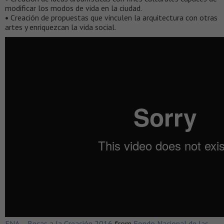
modificar los modos de vida en la ciudad.
•
Creación de propuestas que vinculen la arquitectura con otras
artes y enriquezcan la vida social.
FNA – Becas a la Creación 2016
from
Fondo Nacional de las