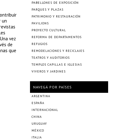
PABELLONES DE EXPOSICIÓN
PARQUES Y PLAZAS
ontribuir
PATRIMONIO Y RESTAURACIÓN
r un
PAVILIONS
revistas
PROYECTO CULTURAL
les
REFORMA DE DEPARTAMENTOS
 Una vez
avés de
REFUGIOS
anas que
REMODELACIONES Y RECICLAJES
TEATROS Y AUDITORIOS
TEMPLOS CAPILLAS E IGLESIAS
VIVEROS Y JARDINES
NAVEGÁ POR PAÍSES
ARGENTINA
ESPAÑA
INTERNACIONAL
CHINA
URUGUAY
MÉXICO
ITALIA