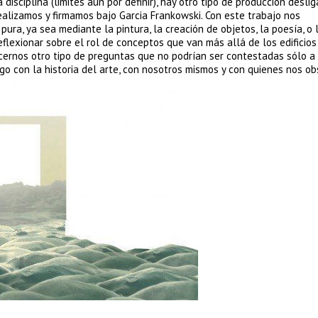
 disciplina (limites aún por definir), hay otro tipo de producción desli
 realizamos y firmamos bajo Garcia Frankowski. Con este trabajo nos
ura, ya sea mediante la pintura, la creación de objetos, la poesía, o 
reflexionar sobre el rol de conceptos que van más allá de los edificios
cernos otro tipo de preguntas que no podrían ser contestadas sólo a
logo con la historia del arte, con nosotros mismos y con quienes nos o