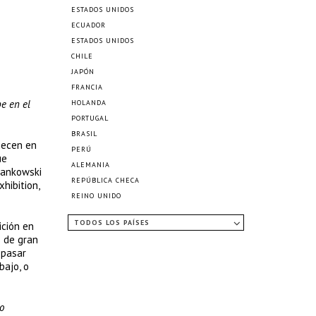
ESTADOS UNIDOS
ECUADOR
ESTADOS UNIDOS
CHILE
JAPÓN
FRANCIA
be en el
HOLANDA
PORTUGAL
BRASIL
necen en
PERÚ
ue
ALEMANIA
Frankowski
REPÚBLICA CHECA
hibition,
REINO UNIDO
TODOS LOS PAÍSES
ición en
s de gran
 pasar
bajo, o
o