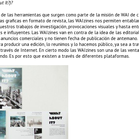
t It?)?
a de las herramientas que surgen como parte de la misión de WAI de c
ivas graficas en formato de revista, las WAIzines nos permiten entabla
uestros trabajos de investigación, provocaciones visuales y hasta ent
 e influyentes. Las WAIzines van en contra de la idea de las editoria
ni anuncios comerciales y no tienen fecha de publicación de antemano.
a producir una edición, lo reunimos y lo hacemos público, ya sea a tr
 través de Internet. En cierto modo las WAIzines son una de las vent
ndo. Es por esto que existen a través de diferentes plataformas.