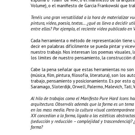
Volume), o el manifiesto de Garcia Frankowski que tr
Tenéis una gran versatilidad a la hora de materializar vu
pintura, video, poesía, textos… ¿qué os lleva a decidir ut
entre ellos? Por ejemplo, el reciente video publicado en
Cada herramienta o método de representación tiene u
decir en palabras difícilmente se pueda pintar y vice
nuestro trabajo. Nos interesan los poemas visuales, lo
los límites de nuestro pensamiento, la construcción d
Cabe la pena señalar que estas herramientas no son n
(música, film, pintura, filosofía, literatura), son los
trabajo, pensamiento y posicionamiento. Es por esto q
Saramago, Sloterdijk, Orwell, Palermo, Malevich, Tati,
Al hilo de trabajos como el Manifesto Pure Hard Icons h
arquitectura. Observáis además que la forma es un tema t
en los mass media. Pero la cultura visual contemporánea
XX concedían a la forma, ligada a las estéticas abstracta
(seducción y reducción – complejidad y trascendencia)? ¿
forma?