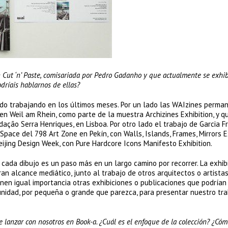
ón Cut ‘n’ Paste, comisariada por Pedro Gadanho y que actualmente se exhi
dríais hablarnos de ellas?
do trabajando en los últimos meses. Por un lado las WAIzines perma
en Weil am Rhein, como parte de la muestra Archizines Exhibition, y q
ação Serra Henriques, en Lisboa. Por otro lado el trabajo de Garcia 
ace del 798 Art Zone en Pekín, con Walls, Islands, Frames, Mirrors Ex
Beijing Design Week, con Pure Hardcore Icons Manifesto Exhibition.
 cada dibujo es un paso más en un largo camino por recorrer. La exhib
an alcance mediático, junto al trabajo de otros arquitectos o artista
enen igual importancia otras exhibiciones o publicaciones que podrían
nidad, por pequeña o grande que parezca, para presentar nuestro tra
e lanzar con nosotros en Book-a. ¿Cuál es el enfoque de la colección? ¿Cóm