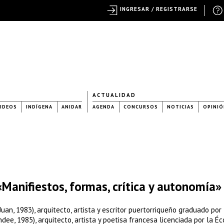
INGRESAR / REGISTRARSE
ACTUALIDAD
IDEOS
INDÍGENA
ANIDAR
AGENDA
CONCURSOS
NOTICIAS
OPINIÓ
«Manifiestos, formas, crítica y autonomía»
an, 1983), arquitecto, artista y escritor puertorriqueño graduado por 
dee, 1985), arquitecto, artista y poetisa francesa licenciada por la Éc