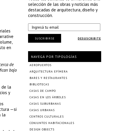
selección de las obras y noticias más
destacadas de arquitectura, diseño y
construcción.
riales
arrative
SUSCRIBIRSE
DESUSCRIBITE
Volume,
sto en
NAVEGÁ POR TIPOLOGÍAS
cerca de
AEROPUERTOS
fican bajo
ARQUITECTURA EFÍMERA
BARES Y RESTAURANTES
BIBLIOTECAS
 de la
CASAS DE CAMPO
cios y
CASAS EN LOS ÁRBOLES
os
CASAS SUBURBANAS
ctura —si
CASAS URBANAS
a la
CENTROS CULTURALES
CONJUNTOS HABITACIONALES
DESIGN OBJECTS