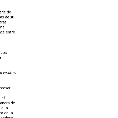
erie de
cas de su
bras
una
ace entre
ntras
a
a vosotros
xpresar
 el
manera de
 a la
to de la
olandesa