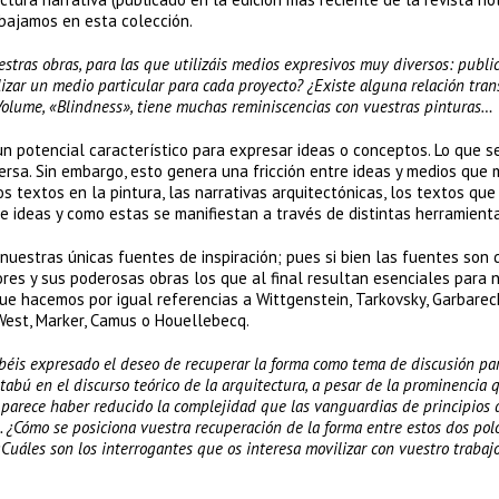
abajamos en esta colección.
estras obras, para las que utilizáis medios expresivos muy diversos: public
ilizar un medio particular para cada proyecto? ¿Existe alguna relación tran
 Volume, «Blindness», tiene muchas reminiscencias con vuestras pinturas…
n potencial característico para expresar ideas o conceptos. Lo que 
versa. Sin embargo, esto genera una fricción entre ideas y medios que 
s textos en la pintura, las narrativas arquitectónicas, los textos qu
e ideas y como estas se manifiestan a través de distintas herramienta
uestras únicas fuentes de inspiración; pues si bien las fuentes son 
 autores y sus poderosas obras los que al final resultan esenciales para 
ue hacemos por igual referencias a Wittgenstein, Tarkovsky, Garbarec
 West, Marker, Camus o Houellebecq.
abéis expresado el deseo de recuperar la forma como tema de discusión par
abú en el discurso teórico de la arquitectura, a pesar de la prominencia 
 parece haber reducido la complejidad que las vanguardias de principios d
s. ¿Cómo se posiciona vuestra recuperación de la forma entre estos dos pol
Cuáles son los interrogantes que os interesa movilizar con vuestro trabajo