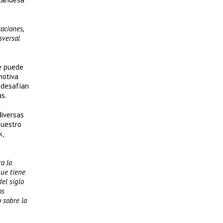
aciones,
sversal
se puede
motiva
e desafían
s.
diversas
nuestro
k,
a la
que tiene
el siglo
os
 sobre la