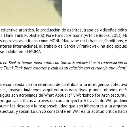
ectivo artístico, la producción de escritos, trabajos y diseños edito
 Think Tank Publishers), Pure Hardcore Icons (Artifice Books, 2013), N
s en revistas críticas como MONU Magazine on Urbanism, Conditions, 
 interés internacional, el trabajo de García y Frankowski ha sido expue
 se exhibe en el MOMA.
ado en Book-a, hemos mantenido con García Frankowski esta conversación a
e Think Tank para vosotros y cuál es su relación con el trabajo que identi
 concebida con la intención de contribuir a la inteligencia colectiva
nes, ensayos, imágenes, arquitecturas narrativas, planes urbanos, edifi
 siglas son acrónimos de What About It? y Workshop for Architectural
 preguntas críticas a través de cada proyecto. A través de WAI podem
sumir los riesgos y la responsabilidad que son inherentes a la arquite
telectual y social. Lo único constante en WAI es la actitud crítica haci