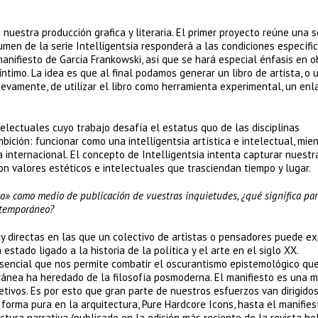
nuestra producción grafica y literaria. El primer proyecto reúne una s
men de la serie Intelligentsia responderá a las condiciones específi
manifiesto de Garcia Frankowski, así que se hará especial énfasis en o
ntimo. La idea es que al final podamos generar un libro de artista, o 
uevamente, de utilizar el libro como herramienta experimental, un enl
telectuales cuyo trabajo desafía el estatus quo de las disciplinas
mbición: funcionar como una intelligentsia artística e intelectual, mie
 internacional. El concepto de Intelligentsia intenta capturar nuestr
on valores estéticos e intelectuales que trasciendan tiempo y lugar.
to» como medio de publicación de vuestras inquietudes, ¿qué significa par
ntemporáneo?
 y directas en las que un colectivo de artistas o pensadores puede e
estado ligado a la historia de la política y el arte en el siglo XX.
sencial que nos permite combatir el oscurantismo epistemológico que
poránea ha heredado de la filosofía posmoderna. El manifiesto es una 
jetivos. Es por esto que gran parte de nuestros esfuerzos van dirigidos
 forma pura en la arquitectura, Pure Hardcore Icons, hasta el manifies
ctura narrativa (publicado en la edición más reciente de la revista h