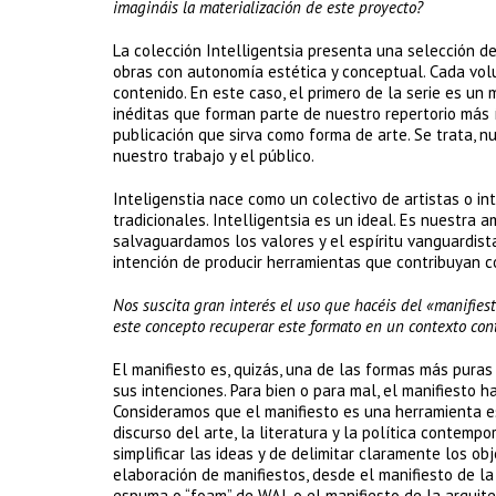
imagináis la materialización de este proyecto?
La colección Intelligentsia presenta una selección de 
obras con autonomía estética y conceptual. Cada volu
contenido. En este caso, el primero de la serie es un 
inéditas que forman parte de nuestro repertorio más í
publicación que sirva como forma de arte. Se trata, n
nuestro trabajo y el público.
Inteligenstia nace como un colectivo de artistas o in
tradicionales. Intelligentsia es un ideal. Es nuestra a
salvaguardamos los valores y el espíritu vanguardista
intención de producir herramientas que contribuyan c
Nos suscita gran interés el uso que hacéis del «manifies
este concepto recuperar este formato en un contexto co
El manifiesto es, quizás, una de las formas más puras
sus intenciones. Para bien o para mal, el manifiesto ha 
Consideramos que el manifiesto es una herramienta e
discurso del arte, la literatura y la política contem
simplificar las ideas y de delimitar claramente los ob
elaboración de manifiestos, desde el manifiesto de la
espuma o “foam” de WAI, o el manifiesto de la arquite