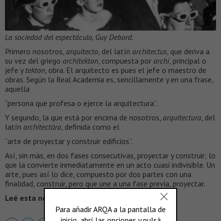
La sociedad del espectáculo, Guy Debord.
Primero nosotros,
arquitecto
, del latín
architectus
, que deriva a
su vez del griego
architekton
, compuesta por
archi
, principal o
jefe y
tekton
, obra. El arquitecto es pues el jefe o maestro de
obras. Según la Real Academia es, sencillamente y en una frase,
aquella
“persona que profesa o ejerce la arquitectura”.
Y segundo, la que está por encima de nosotros,
arquitectura
, del
latín
architectūra
, definida como el
“arte de proyectar y construir edificios”.
Así, sin más, en dos fases consecutivas, proyectar y construir; lo
que la convierte inmediatamente en un acto cuasi indivisible. Un
arte, pues así lo dice, compuesto por dos partes con una
finalidad, construir, pero que une a una fase previa, proyectar.
Leé esta nota completa en >
VEREDES