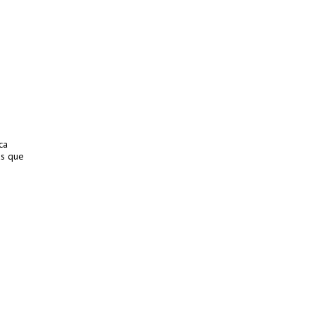
ca
as que