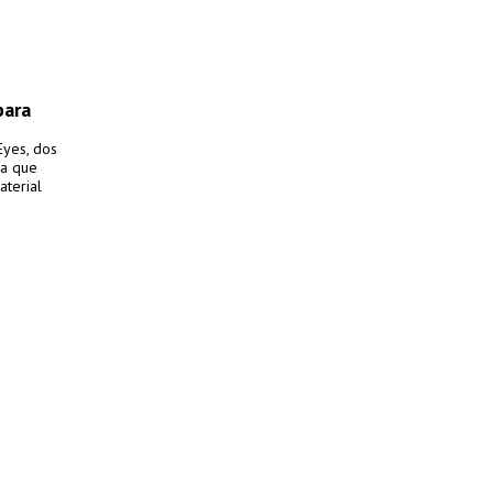
para
Eyes, dos
ia que
aterial