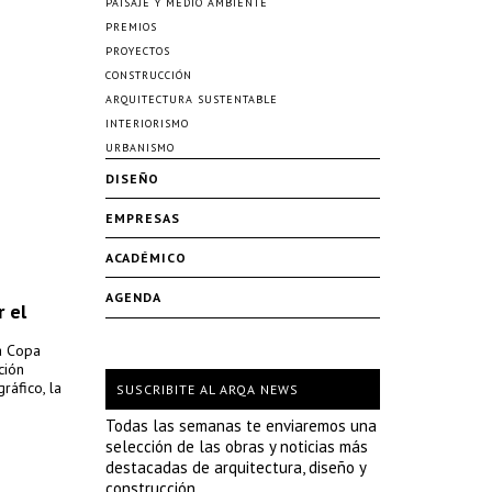
PAISAJE Y MEDIO AMBIENTE
PREMIOS
PROYECTOS
CONSTRUCCIÓN
ARQUITECTURA SUSTENTABLE
INTERIORISMO
URBANISMO
DISEÑO
EMPRESAS
ACADÉMICO
AGENDA
r el
la Copa
ción
ráfico, la
SUSCRIBITE AL ARQA NEWS
Todas las semanas te enviaremos una
selección de las obras y noticias más
destacadas de arquitectura, diseño y
construcción.