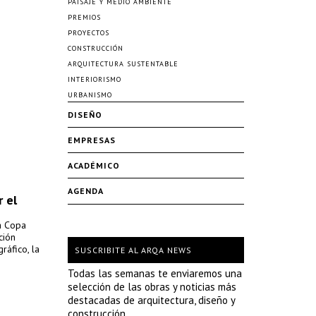
PAISAJE Y MEDIO AMBIENTE
PREMIOS
PROYECTOS
CONSTRUCCIÓN
ARQUITECTURA SUSTENTABLE
INTERIORISMO
URBANISMO
DISEÑO
EMPRESAS
ACADÉMICO
AGENDA
r el
la Copa
ción
ráfico, la
SUSCRIBITE AL ARQA NEWS
Todas las semanas te enviaremos una
selección de las obras y noticias más
destacadas de arquitectura, diseño y
construcción.