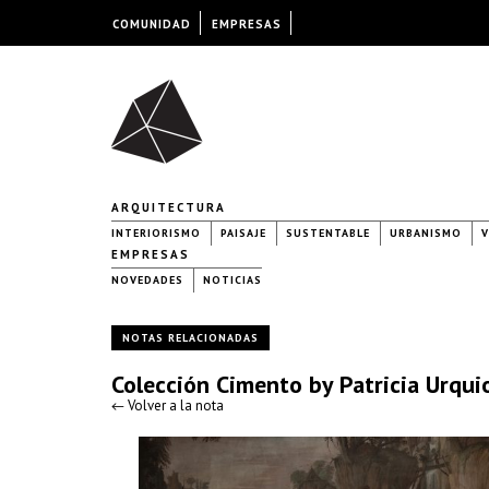
COMUNIDAD
EMPRESAS
ARQUITECTURA
INTERIORISMO
PAISAJE
SUSTENTABLE
URBANISMO
V
EMPRESAS
NOVEDADES
NOTICIAS
NOTAS RELACIONADAS
Colección Cimento by Patricia Urqui
← Volver a la nota