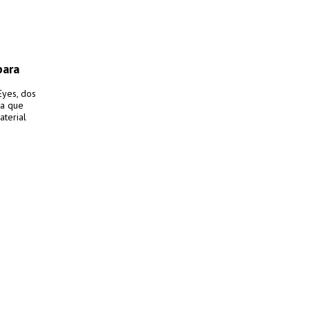
para
Eyes, dos
ia que
aterial