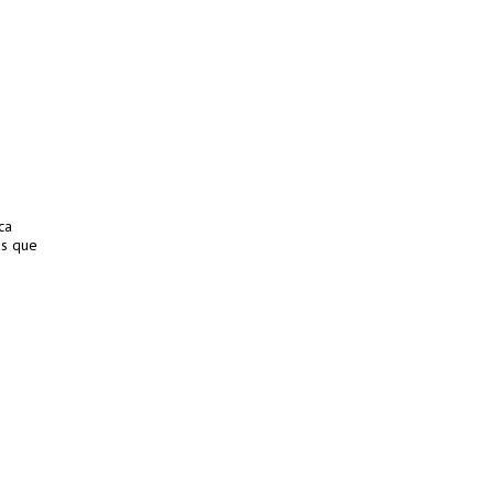
ca
as que