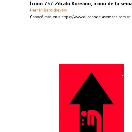
Ícono 757. Zócalo Koreano, ícono de la sem
Hernán Berdichevsky
Conocé más en > https://www.eliconodelasemana.com.ar