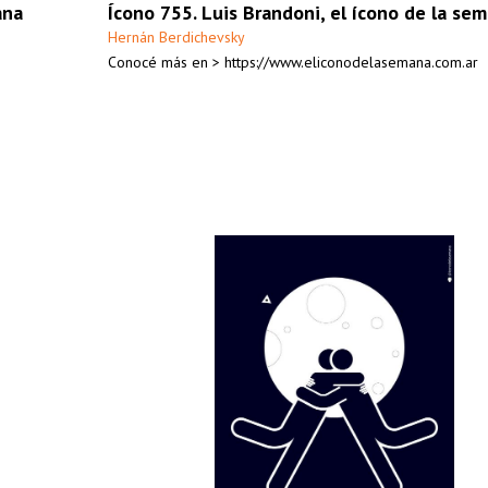
ana
Ícono 755. Luis Brandoni, el ícono de la se
Hernán Berdichevsky
Conocé más en > https://www.eliconodelasemana.com.ar