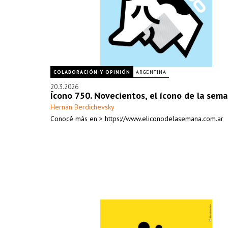
COLABORACIÓN Y OPINIÓN
ARGENTINA
20.3.2026
Ícono 750. Novecientos, el ícono de la sem
Hernán Berdichevsky
Conocé más en > https://www.eliconodelasemana.com.ar