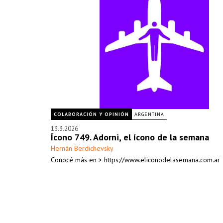
COLABORACIÓN Y OPINIÓN
ARGENTINA
13.3.2026
Ícono 749. Adorni, el ícono de la semana
Hernán Berdichevsky
Conocé más en > https://www.eliconodelasemana.com.ar