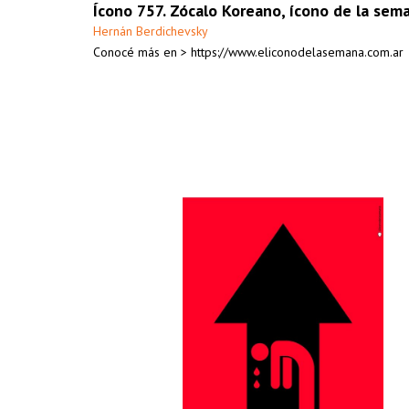
Ícono 757. Zócalo Koreano, ícono de la sem
Hernán Berdichevsky
Conocé más en > https://www.eliconodelasemana.com.ar