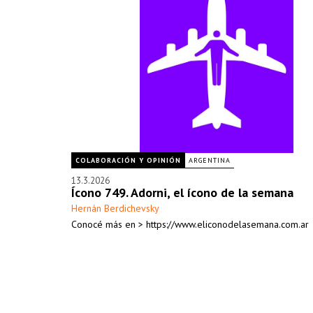
COLABORACIÓN Y OPINIÓN
ARGENTINA
13.3.2026
Ícono 749. Adorni, el ícono de la semana
Hernán Berdichevsky
Conocé más en > https://www.eliconodelasemana.com.ar