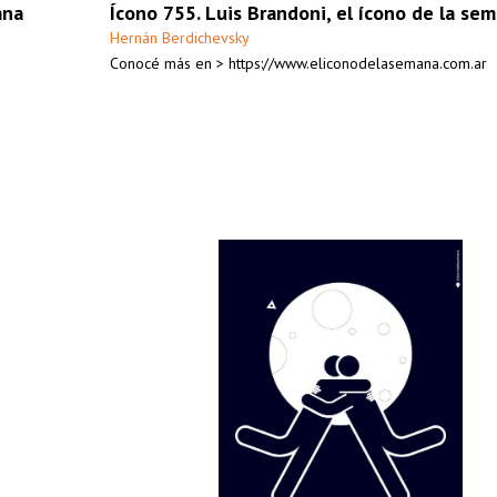
ana
Ícono 755. Luis Brandoni, el ícono de la se
Hernán Berdichevsky
Conocé más en > https://www.eliconodelasemana.com.ar