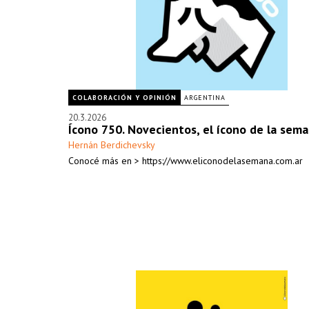
COLABORACIÓN Y OPINIÓN
ARGENTINA
20.3.2026
Ícono 750. Novecientos, el ícono de la sem
Hernán Berdichevsky
Conocé más en > https://www.eliconodelasemana.com.ar