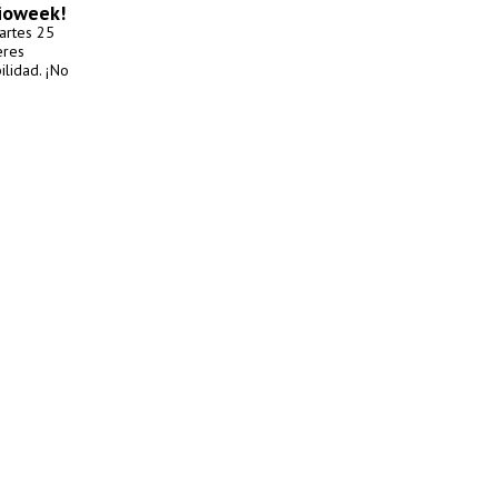
Bioweek!
artes 25
eres
ilidad. ¡No