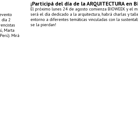
¡Participá del día de la ARQUITECTURA en 
El próximo lunes 24 de agosto comienza BIOWEEK y el m
será el día dedicado a la arquitectura, habrá charlas y tall
 evento
entorno a diferentes temáticas vinculadas con la sustentab
 día 2
se la pierdan!
rencistas
ú, Marta
erú). Mirá