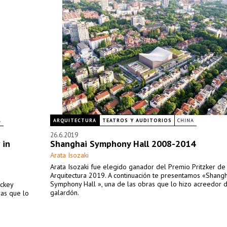
A
ARQUITECTURA
TEATROS Y AUDITORIOS
CHINA
26.6.2019
 in
Shanghai Symphony Hall 2008-2014
Arata Isozaki
Arata Isozaki fue elegido ganador del Premio Pritzker de
Arquitectura 2019. A continuación te presentamos «Shangh
Symphony Hall », una de las obras que lo hizo acreedor 
ockey
galardón.
ras que lo