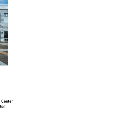
a Center
dón: