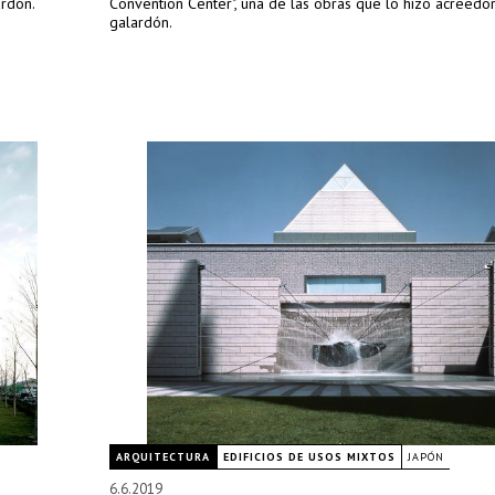
ardón.
Convention Center", una de las obras que lo hizo acreedo
galardón.
ARQUITECTURA
EDIFICIOS DE USOS MIXTOS
JAPÓN
6.6.2019