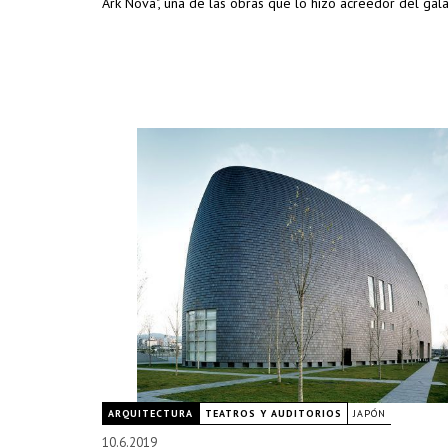
Ark Nova", una de las obras que lo hizo acreedor del gal
ARQUITECTURA
TEATROS Y AUDITORIOS
JAPÓN
10.6.2019