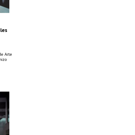
les
de Arte
hizo