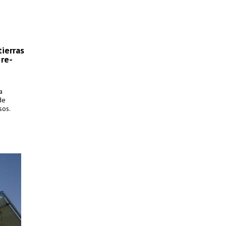
ierras
 re-
a
de
sos.