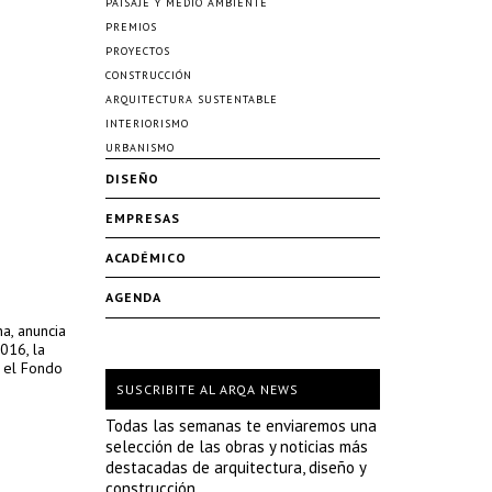
PAISAJE Y MEDIO AMBIENTE
PREMIOS
PROYECTOS
CONSTRUCCIÓN
ARQUITECTURA SUSTENTABLE
INTERIORISMO
URBANISMO
DISEÑO
EMPRESAS
ACADÉMICO
AGENDA
na, anuncia
016, la
r el Fondo
SUSCRIBITE AL ARQA NEWS
Todas las semanas te enviaremos una
selección de las obras y noticias más
destacadas de arquitectura, diseño y
construcción.