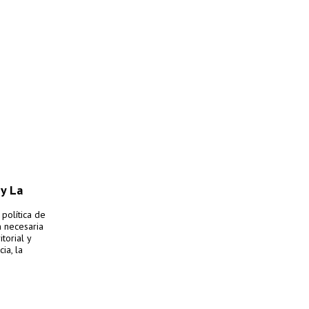
 y La
 política de
n necesaria
torial y
ia, la