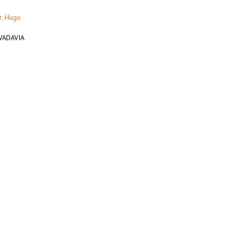
r
Hugo
,
IVADAVIA