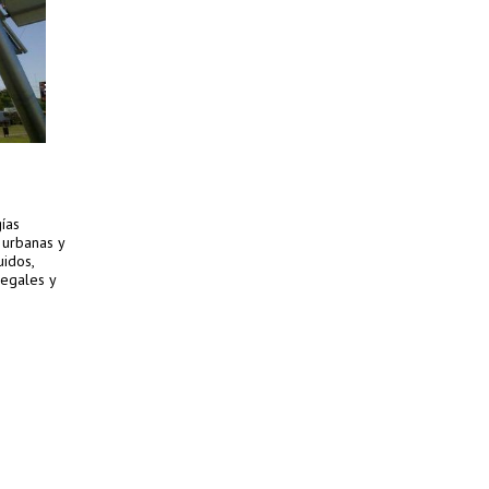
gías
 urbanas y
uidos,
legales y