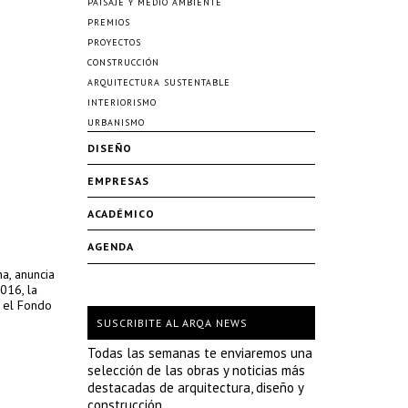
PAISAJE Y MEDIO AMBIENTE
PREMIOS
PROYECTOS
CONSTRUCCIÓN
ARQUITECTURA SUSTENTABLE
INTERIORISMO
URBANISMO
DISEÑO
EMPRESAS
ACADÉMICO
AGENDA
na, anuncia
016, la
r el Fondo
SUSCRIBITE AL ARQA NEWS
Todas las semanas te enviaremos una
selección de las obras y noticias más
destacadas de arquitectura, diseño y
construcción.