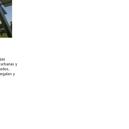
gías
 urbanas y
uidos,
legales y