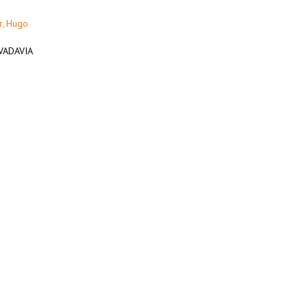
r
Hugo
,
IVADAVIA