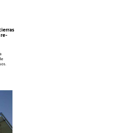
ierras
 re-
a
de
sos.