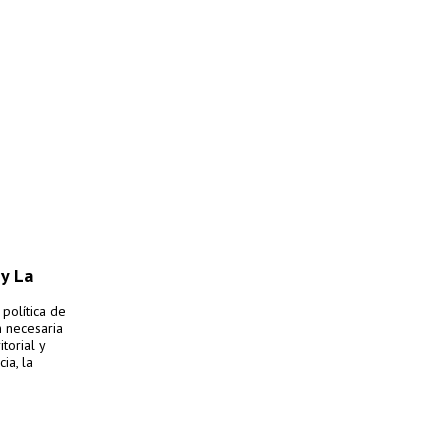
 y La
 política de
n necesaria
torial y
ia, la