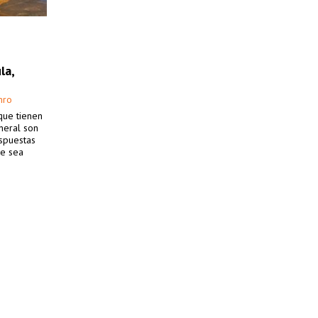
la,
nro
que tienen
neral son
espuestas
ue sea