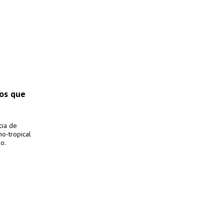
pos que
cia de
no-tropical
o.