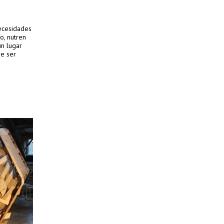
necesidades
o, nutren
un lugar
de ser