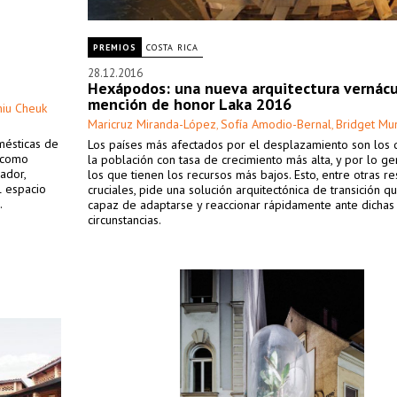
PREMIOS
COSTA RICA
28.12.2016
Hexápodos: una nueva arquitectura vernácu
mención de honor Laka 2016
hiu Cheuk
Maricruz Miranda-López
Sofía Amodio-Bernal
Bridget Mu
,
,
ésticas de
Los países más afectados por el desplazamiento son los 
 como
la población con tasa de crecimiento más alta, y por lo ge
ador,
los que tienen los recursos más bajos. Esto, entre otras r
l espacio
cruciales, pide una solución arquitectónica de transición q
.
capaz de adaptarse y reaccionar rápidamente ante dichas
circunstancias.