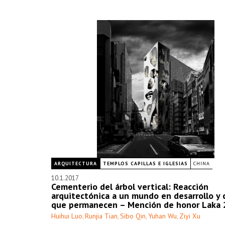
ARQUITECTURA
TEMPLOS CAPILLAS E IGLESIAS
CHINA
10.1.2017
Cementerio del árbol vertical: Reacción
arquitectónica a un mundo en desarrollo y 
que permanecen – Mención de honor Laka
Huihui Luo
Runjia Tian
Sibo Qin
Yuhan Wu
Ziyi Xu
,
,
,
,