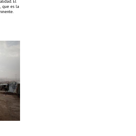
alidad. El
, que es la
minente.