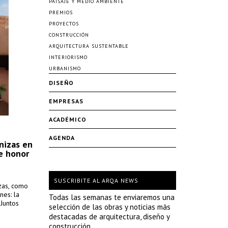
PAISAJE Y MEDIO AMBIENTE
PREMIOS
PROYECTOS
CONSTRUCCIÓN
ARQUITECTURA SUSTENTABLE
INTERIORISMO
URBANISMO
DISEÑO
EMPRESAS
ACADÉMICO
AGENDA
nizas en
e honor
SUSCRIBITE AL ARQA NEWS
izas, como
nes: la
Todas las semanas te enviaremos una
 Juntos
selección de las obras y noticias más
destacadas de arquitectura, diseño y
construcción.