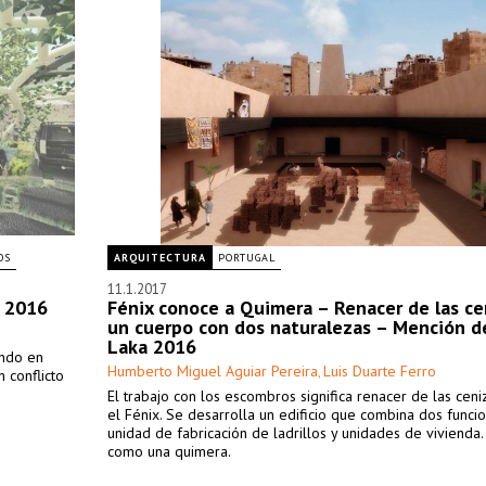
OS
ARQUITECTURA
PORTUGAL
11.1.2017
a 2016
Fénix conoce a Quimera – Renacer de las ce
un cuerpo con dos naturalezas – Mención d
Laka 2016
undo en
Humberto Miguel Aguiar Pereira
Luis Duarte Ferro
,
 conflicto
El trabajo con los escombros significa renacer de las cen
el Fénix. Se desarrolla un edificio que combina dos funcio
unidad de fabricación de ladrillos y unidades de vivienda.
como una quimera.