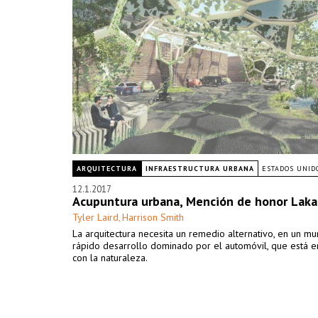
ARQUITECTURA
INFRAESTRUCTURA URBANA
ESTADOS UNID
12.1.2017
Acupuntura urbana, Mención de honor Lak
Tyler Laird
Harrison Smith
,
La arquitectura necesita un remedio alternativo, en un m
rápido desarrollo dominado por el automóvil, que está en
con la naturaleza.