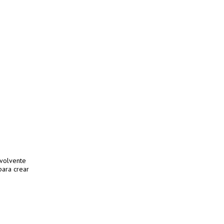
nvolvente
 para crear