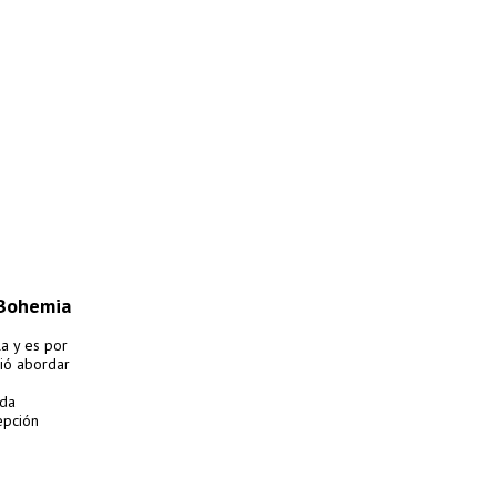
 Bohemia
la y es por
dió abordar
ada
epción