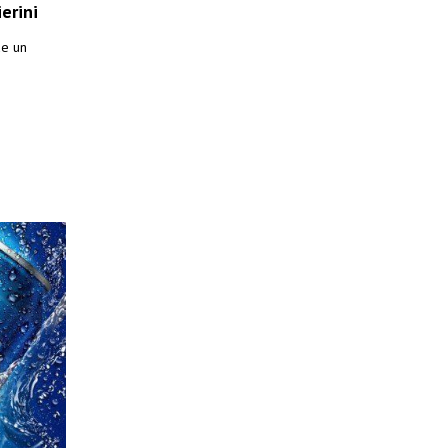
erini
de un