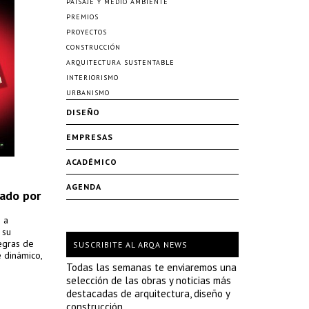
PAISAJE Y MEDIO AMBIENTE
PREMIOS
PROYECTOS
CONSTRUCCIÓN
ARQUITECTURA SUSTENTABLE
INTERIORISMO
URBANISMO
DISEÑO
EMPRESAS
ACADÉMICO
AGENDA
eado por
 a
 su
egras de
SUSCRIBITE AL ARQA NEWS
 dinámico,
Todas las semanas te enviaremos una
selección de las obras y noticias más
destacadas de arquitectura, diseño y
construcción.