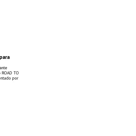
 para
ante
do ROAD TO
entado por