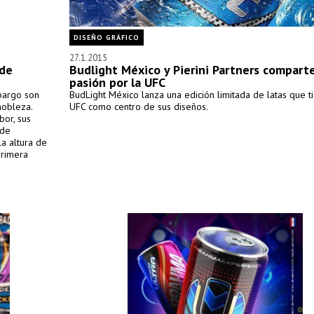
DISEÑO GRÁFICO
27.1.2015
 de
Budlight México y Pierini Partners comparte
pasión por la UFC
mbargo son
BudLight México lanza una edición limitada de latas que t
nobleza.
UFC como centro de sus diseños.
bor, sus
 de
la altura de
primera