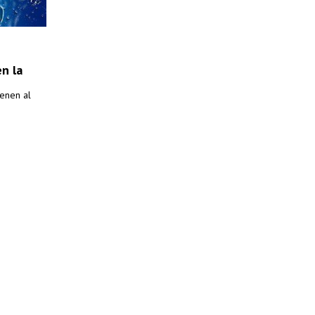
n la
ienen al