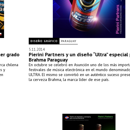
DISEÑO GRÁFICO
PARAGUAY
5.11.2014
ker grado
Pierini Partners y un diseño “Ultra” especial
Brahma Paraguay
rca chilena
En octubre se celebró en Asunción uno de los más import
s y
festivales de música electrónica en el mundo denomina
en
ULTRA. El mismo se convirtió en un auténtico suceso pres
la cerveza Brahma, la marca líder de ese país.