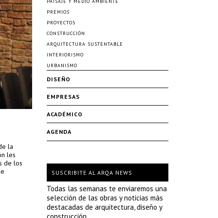
PAISAJE Y MEDIO AMBIENTE
PREMIOS
PROYECTOS
CONSTRUCCIÓN
ARQUITECTURA SUSTENTABLE
INTERIORISMO
URBANISMO
DISEÑO
EMPRESAS
ACADÉMICO
AGENDA
de la
ón les
s de los
de
SUSCRIBITE AL ARQA NEWS
Todas las semanas te enviaremos una
selección de las obras y noticias más
destacadas de arquitectura, diseño y
construcción.