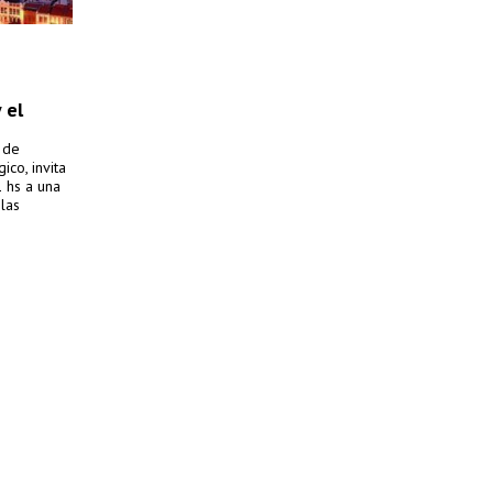
 el
 de
co, invita
 hs a una
las