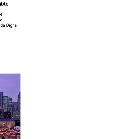
able –
el
so
nda Digna,