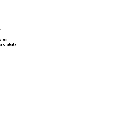
o
es en
 gratuita