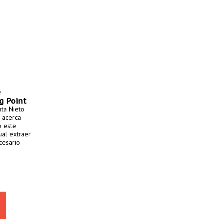
e
g Point
nta Nieto
n acerca
o este
ual extraer
cesario