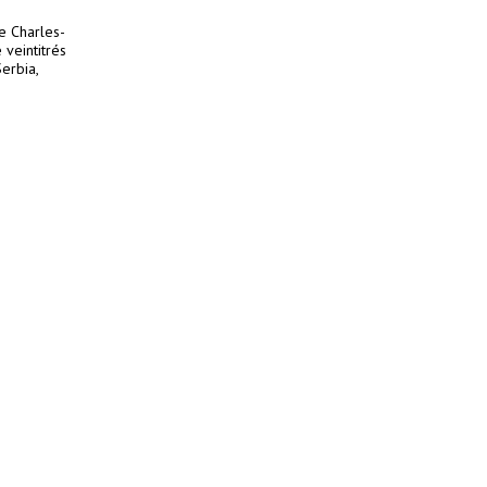
e Charles-
veintitrés
Serbia,