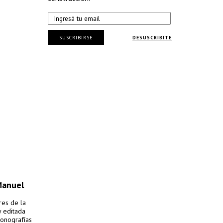
SUSCRIBIRSE
DESUSCRIBITE
Manuel
res de la
y editada
monografías