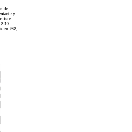
ón de
entante y
lecture
18:30
video 938,