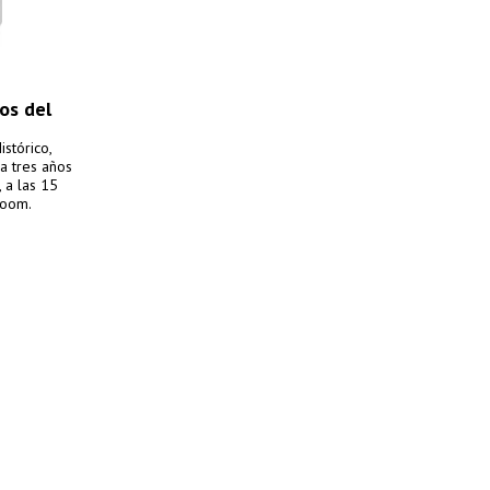
os del
stórico,
 a tres años
 a las 15
Zoom.