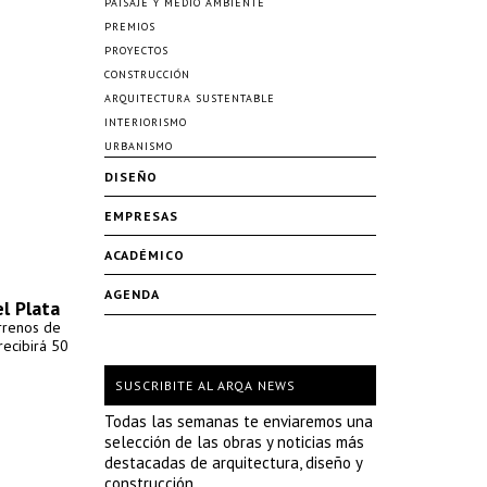
PAISAJE Y MEDIO AMBIENTE
PREMIOS
PROYECTOS
CONSTRUCCIÓN
ARQUITECTURA SUSTENTABLE
INTERIORISMO
URBANISMO
DISEÑO
EMPRESAS
ACADÉMICO
AGENDA
l Plata
errenos de
recibirá 50
SUSCRIBITE AL ARQA NEWS
Todas las semanas te enviaremos una
selección de las obras y noticias más
destacadas de arquitectura, diseño y
construcción.