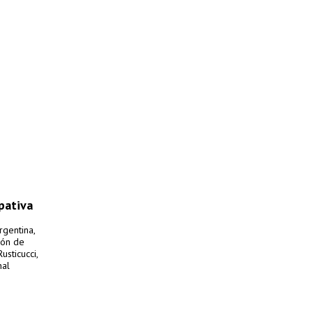
ipativa
rgentina,
ión de
sticucci,
nal