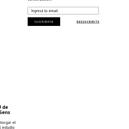
SUSCRIBIRSE
DESUSCRIBITE
U de
 Sens
otorgar el
l estudio