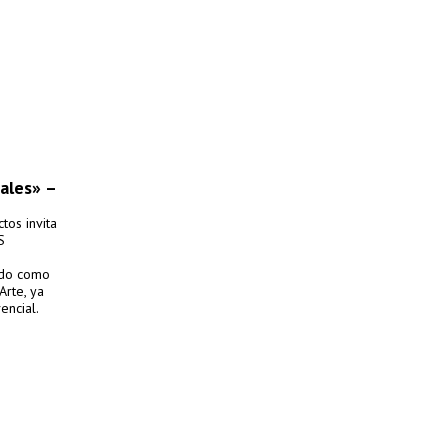
ales» –
tos invita
S
ndo como
Arte, ya
encial.