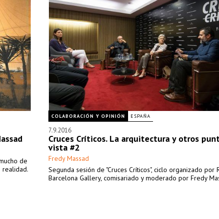
COLABORACIÓN Y OPINIÓN
ESPAÑA
7.9.2016
Massad
Cruces Críticos. La arquitectura y otros pun
vista #2
Fredy Massad
 mucho de
 realidad.
Segunda sesión de "Cruces Críticos", ciclo organizado por 
Barcelona Gallery, comisariado y moderado por Fredy Ma