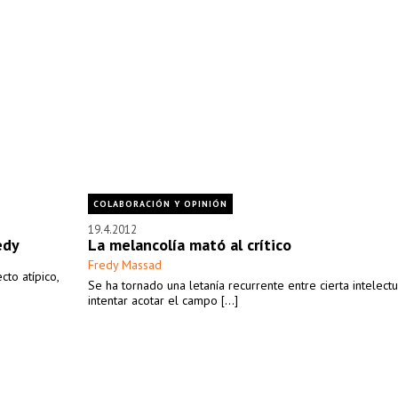
COLABORACIÓN Y OPINIÓN
19.4.2012
edy
La melancolía mató al crítico
Fredy Massad
to atípico,
Se ha tornado una letanía recurrente entre cierta intelectu
intentar acotar el campo [...]