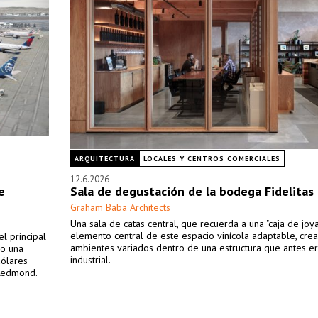
ARQUITECTURA
LOCALES Y CENTROS COMERCIALES
12.6.2026
e
Sala de degustación de la bodega Fidelitas
Graham Baba Architects
Una sala de catas central, que recuerda a una "caja de joyas
elemento central de este espacio vinícola adaptable, cre
l principal
ambientes variados dentro de una estructura que antes e
bo una
industrial.
dólares
 Redmond.