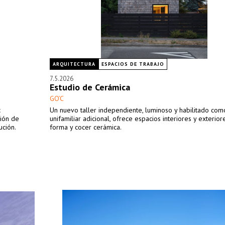
ARQUITECTURA
ESPACIOS DE TRABAJO
7.5.2026
Estudio de Cerámica
GO’C
c
Un nuevo taller independiente, luminoso y habilitado com
ción de
unifamiliar adicional, ofrece espacios interiores y exterio
ución.
forma y cocer cerámica.