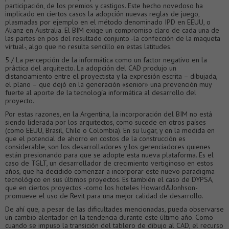
participación, de los premios y castigos. Este hecho novedoso ha
implicado en ciertos casos la adopción nuevas reglas de juego,
plasmadas por ejemplo en el método denominado IPD en EEUU, o
Alianz en Australia. El BIM exige un compromiso claro de cada una de
las partes en pos del resultado conjunto -la confección de la maqueta
virtual-, algo que no resulta sencillo en estas latitudes.
5 / La percepción de la informática como un factor negativo en la
práctica del arquitecto. La adopción del CAD produjo un
distanciamiento entre el proyectista y la expresión escrita – dibujada,
el plano – que dejó en la generación «senior» una prevención muy
fuerte al aporte de la tecnología informática al desarrollo del
proyecto.
Por estas razones, en la Argentina, la incorporación del BIM no está
siendo liderada por los arquitectos, como sucede en otros países
(como EEUU, Brasil, Chile o Colombia). En su lugar, y en la medida en
que el potencial de ahorro en costos de la construcción es
considerable, son los desarrolladores y los gerenciadores quienes
están presionando para que se adopte esta nueva plataforma. Es el
caso de TGLT, un desarrollador de crecimiento vertiginoso en estos
años, que ha decidido comenzar a incorporar este nuevo paradigma
tecnológico en sus últimos proyectos. Es también el caso de DYPSA,
que en ciertos proyectos -como los hoteles Howard&Jonhson-
promueve el uso de Revit para una mejor calidad de desarrollo.
De ahí que, a pesar de las dificultades mencionadas, pueda observarse
un cambio alentador en la tendencia durante este último año. Como
cuando se impuso la transición del tablero de dibujo al CAD, el recurso