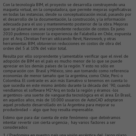
Con la tecnología BIM, el proyecto se desarrolla construyendo una
maqueta virtual, en la computadora, que permite mejoras significativas
en todas las instancias, desde su conceptualización inicial, pasando por
el desarrollo de la documentación, la construcción, y la información
adecuada para el uso y mantenimiento posterior de la obra. Mejoras
que se plasman en una sorprendente reducción de costos. En junio
2010 pudimos conocer la experiencia de Falabella en Chile, expuesta
por el Arq. Christian Ferrari: utilizando Revit, Naviswork, y otras
herramientas BIM, obtuvieron reducciones en costos de obra del
orden del 5 al 10% del valor total.
Resulta por ello sorprendente y lamentable verificar que el nivel de
adopción de BIM en el país es mucho menor de lo que se puede
apreciar en los demás países de la región. Y esto no sólo en
comparación con Brasil y México, sino aun tomando como referencia
economías de menor tamaño que la argentina, como Chile, Perú o
Colombia. El contraste es aún más llamativo si tenemos en cuenta lo
que sucedía en este mismo ámbito durante la década del ´90, cuando
vendíamos el software M2*Arq en toda la región y éramos -los
argentinos- una suerte de vanguardia tecnológica en el área. En Brasil,
en aquellos años, más de 10.000 usuarios de AutoCAD adoptaron
aquel producto desarrollado en la Argentina para mejorar su
productividad – algo que hoy resulta impensable.
Estimo que para dar cuenta de este fenómeno -que debiéramos
intentar revertir con cierta urgencia-, hay varios factores a ser
considerados:
1 / Predomina en nuestro país una visión escéptica del largo plazo,