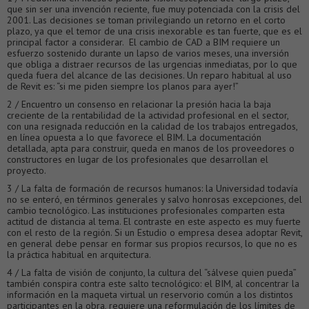
que sin ser una invención reciente, fue muy potenciada con la crisis del
2001. Las decisiones se toman privilegiando un retorno en el corto
plazo, ya que el temor de una crisis inexorable es tan fuerte, que es el
principal factor a considerar. El cambio de CAD a BIM requiere un
esfuerzo sostenido durante un lapso de varios meses, una inversión
que obliga a distraer recursos de las urgencias inmediatas, por lo que
queda fuera del alcance de las decisiones. Un reparo habitual al uso
de Revit es: “si me piden siempre los planos para ayer!”
2 / Encuentro un consenso en relacionar la presión hacia la baja
creciente de la rentabilidad de la actividad profesional en el sector,
con una resignada reducción en la calidad de los trabajos entregados,
en línea opuesta a lo que favorece el BIM. La documentación
detallada, apta para construir, queda en manos de los proveedores o
constructores en lugar de los profesionales que desarrollan el
proyecto.
3 / La falta de formación de recursos humanos: la Universidad todavía
no se enteró, en términos generales y salvo honrosas excepciones, del
cambio tecnológico. Las instituciones profesionales comparten esta
actitud de distancia al tema. El contraste en este aspecto es muy fuerte
con el resto de la región. Si un Estudio o empresa desea adoptar Revit,
en general debe pensar en formar sus propios recursos, lo que no es
la práctica habitual en arquitectura.
4 / La falta de visión de conjunto, la cultura del “sálvese quien pueda”
también conspira contra este salto tecnológico: el BIM, al concentrar la
información en la maqueta virtual un reservorio común a los distintos
participantes en la obra, requiere una reformulación de los límites de