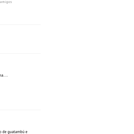
 amigos
ina….
do de guatambú e