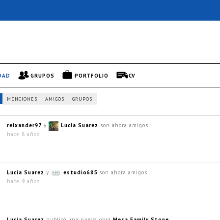
DAD
GRUPOS
PORTFOLIO
CV
MENCIONES
AMIGOS
GRUPOS
reixander97
y
Lucia Suarez
son ahora amigos
hace 8 años
Lucia Suarez
y
estudio685
son ahora amigos
hace 9 años
Lucia Suarez
publicó una nueva obra
Mesa Family Stone