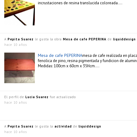
incrustaciones de resina translucida coloreada….
A
Pepita Suarez
le gusta la obra
Mesa de cafe PEPERINA
de
liquiddesign
hace 10 años
Mesa de cafe PEPERINA
mesa de cafe realizada en plac
fenolica de pino, resina pigmentada y fundicion de alumin
Medidas: 100cm x 60cm x 35Hcm….
El perfil de
Lucia Suarez
fue actualizado
hace 10 años
A
Pepita Suarez
le gusta la
actividad
de
liquiddesign
hace 10 años