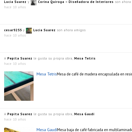
Lucia Suarez
y
Corina Quiroga – Diseñadora de Interiores
son ahora
hace 10 años
cesar9255
y
Lucia Suarez
son ahora amigos
hace 10 años
A
Pepita Suarez
le gusta su propia obra,
Mesa Tetris
hace 10 años
Mesa Tetris
Mesa de café de madera encapsulada en res
A
Pepita Suarez
le gusta su propia obra,
Mesa Gaudí
hace 10 años
Mesa Gaudí
Mesa baja de café fabricada en multilamina