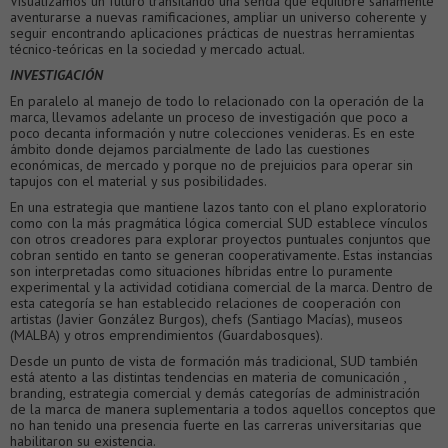
Visualizamos un futuro transitando una senda que equilibre sanamente
aventurarse a nuevas ramificaciones, ampliar un universo coherente y
seguir encontrando aplicaciones prácticas de nuestras herramientas
técnico-teóricas en la sociedad y mercado actual.
INVESTIGACIÓN
En paralelo al manejo de todo lo relacionado con la operación de la
marca, llevamos adelante un proceso de investigación que poco a
poco decanta información y nutre colecciones venideras. Es en este
ámbito donde dejamos parcialmente de lado las cuestiones
económicas, de mercado y porque no de prejuicios para operar sin
tapujos con el material y sus posibilidades.
En una estrategia que mantiene lazos tanto con el plano exploratorio
como con la más pragmática lógica comercial SUD establece vínculos
con otros creadores para explorar proyectos puntuales conjuntos que
cobran sentido en tanto se generan cooperativamente. Estas instancias
son interpretadas como situaciones híbridas entre lo puramente
experimental y la actividad cotidiana comercial de la marca. Dentro de
esta categoría se han establecido relaciones de cooperación con
artistas (Javier González Burgos), chefs (Santiago Macías), museos
(MALBA) y otros emprendimientos (Guardabosques).
Desde un punto de vista de formación más tradicional, SUD también
está atento a las distintas tendencias en materia de comunicación ,
branding, estrategia comercial y demás categorías de administración
de la marca de manera suplementaria a todos aquellos conceptos que
no han tenido una presencia fuerte en las carreras universitarias que
habilitaron su existencia.