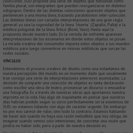
colecciones
, SUD propone una serie de objetos que funcionan como
familia plural, con integrantes que pueden reorganizarse en distintos
subgrupos. Dentro de las distintas colecciones aparecen objetos que
pertenecen a una misma línea, trazando paralelismos inter-colección.
Las distintas líneas son variadas interpretaciones de una gran regla
general: ya sea la rugosidad de la linea ´Huerta´ (Zapallo, Palta) o la
estética poligonal de la línea ‘Ártico’ (Bowl, Vaso). Hasta aquí la
propuesta desde nuestro lado. En la vereda de enfrente aparecen
interpretaciones de los escenarios en donde estos objetos se posan.
La mirada creativa del consumidor importa estos objetos a sus mundos
estéticos para luego convertirse en misivas estilísticas que surcan las
redes sociales.
VÍNCULOS
Entendemos el proceso creativo de diseño como una instantánea de
nuestra percepción del mundo en un momento dado que usualmente
trae consigo una serie de interpretaciones anteriores acumuladas. La
decisión de compartir una colección de objetos es tanta declaración
como escribir una obra de teatro, pronunciar un discurso o encuadrar
una fotografía. Es a través de nuestras obras que aportamos nuestra
impronta en la vida. Hay algo de inquietante en pensar que nuestros
días habrían podido seguir su curso perfectamente sin la existencia de
SUD, no estamos lidiando con algo de carácter urgente. Sin embargo
no por eso carece de valor, sino todo lo contrario. Estamos hablando
de hacer aún cuando no haya una razón ineludible que nos obliga, de
imaginar cuando vemos solo intenciones, de concretar una visión que
podría no haber sido, pero a partir de nuestra decisión es.