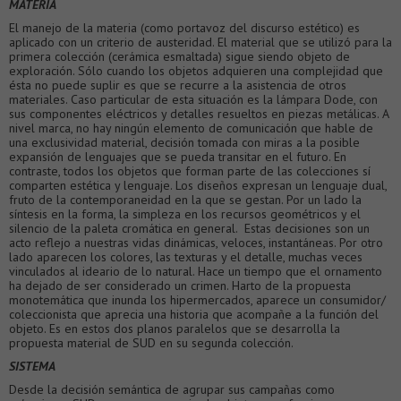
MATERIA
El manejo de la materia (como portavoz del discurso estético) es
aplicado con un criterio de austeridad. El material que se utilizó para la
primera colección (cerámica esmaltada) sigue siendo objeto de
exploración. Sólo cuando los objetos adquieren una complejidad que
ésta no puede suplir es que se recurre a la asistencia de otros
materiales. Caso particular de esta situación es la lámpara Dode, con
sus componentes eléctricos y detalles resueltos en piezas metálicas. A
nivel marca, no hay ningún elemento de comunicación que hable de
una exclusividad material, decisión tomada con miras a la posible
expansión de lenguajes que se pueda transitar en el futuro. En
contraste, todos los objetos que forman parte de las colecciones sí
comparten estética y lenguaje. Los diseños expresan un lenguaje dual,
fruto de la contemporaneidad en la que se gestan. Por un lado la
síntesis en la forma, la simpleza en los recursos geométricos y el
silencio de la paleta cromática en general. Estas decisiones son un
acto reflejo a nuestras vidas dinámicas, veloces, instantáneas. Por otro
lado aparecen los colores, las texturas y el detalle, muchas veces
vinculados al ideario de lo natural. Hace un tiempo que el ornamento
ha dejado de ser considerado un crimen. Harto de la propuesta
monotemática que inunda los hipermercados, aparece un consumidor/
coleccionista que aprecia una historia que acompañe a la función del
objeto. Es en estos dos planos paralelos que se desarrolla la
propuesta material de SUD en su segunda colección.
SISTEMA
Desde la decisión semántica de agrupar sus campañas como