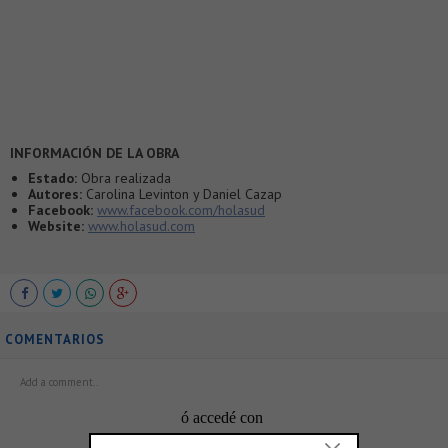
INFORMACIÓN DE LA OBRA
Estado:
Obra realizada
Autores:
Carolina Levinton y Daniel Cazap
Facebook:
www.facebook.com/holasud
Website:
www.holasud.com
COMENTARIOS
ó accedé con