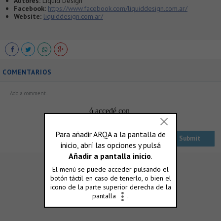
Autores:
Liquid Design
Facebook:
https://www.facebook.com/liquiddesign.com.ar/
Website:
liquiddesign.com.ar/
COMENTARIOS
ó accedé con