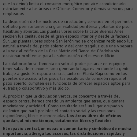
que lo deine) limita el consumo energético por aire acondicionado
estrictamente a las áreas de Oficinas, Comedor y demás servicios para
empleados
La disposición de los núcleos de circulación y servicios en el perímetro
del sitio permite tener una gran vitalidad periférica y plantas de piso
flexibles y abiertas. Las plantas libres sobre la calle Buenos Aires
reciben luz cenital desde el gran espacio interior y desde la fachada
Sur. Las plantas libres sobre San Jerónimo se organizan recibiendo luz
natural a través del patio abierto y del gran tragaluz que une y separa
a la vez al edificio de la Casa Matriz del Banco de Córdoba sin
ocasionar problemas para la submuración del nuevo edificio.
La colaboración se fomenta no solo al poder juntarse en equipo y
tener salas de reuniones, sino generando lugares en donde la gente
trabaje a gusto. El espacio central, tanto en Planta Baja como en los
puentes de acceso a los pisos, las escaleras de conexión rápida, el
patio abierto, cumplen esa función: la de ofrecer espacios aptos para
el trabajo colaborativo y más lúdico.
Al propiciar que la circulación vertical se concentre a través del
espacio central hemos creado un ambiente que atrae, que genera
movimiento y actividad. Como resultado será un lugar ocupado y
dinámico que hará posibles el contacto social y las reuniones
espontáneas, libres e impensadas.
Las áreas libres de oficinas
quedan, al mismo tiempo, totalmente libres y flexibles
.
El espacio central, un espacio comunitario y simbólico de mucha
importancia, alberga los accesos, las distribuciones rápidas y