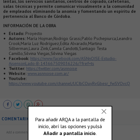
lentas, los servicios sanitarios, centros de copiado, cafeterías,
salas técnicas y permite comunicar visualmente a la comunidad
de empleados eliminando la anomia y fomentando un espíritu de
pertenencia al Banco de Córdoba.
INFORMACIÓN DE LA OBRA
Estado:
Proyecto
Autores:
María Hojman,Rodrigo Grassi,Pablo Pschepiurca,Leandro
Crook,María Luz Rodríguez,Edita Alvarado,Martina
Silberman,Laura Zink,Camila Candotti,Santiago Testa
Camillo,Silvina Viegas,Silvina Viegas
Facebook:
https://www.facebook.com/ASNnOISE-Estudio-
AisensonLado-B-143667509036226/?fref=ts
Twitter:
https://twitter.com/asnnoise
Website:
www.asnnoise.com.ar/
Youtube:
https://www.youtube.com/channel/UCIbCOuyRvGbesr_fwSVOvcQ
COMENTARIOS