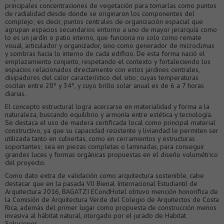
principales concentraciones de vegetación para tomarlas como puntos
de radialidad desde donde se originaron los componentes del
complejo; es decir, puntos centrales de organización espacial que
agrupan espacios secundarios entorno a uno de mayor jerarquía como
lo es un jardín o patio interno, que funciona no solo como remate
visual, articulador y organizador, sino como generador de microclimas
y sombras hacia lo interno de cada edificio. De esta forma nació el
emplazamiento conjunto, respetando el contexto y fortaleciendo los
espacios relacionados directamente con estos jardines centrales,
disipadores del calor característico del sitio; cuyas temperaturas
oscilan entre 20º y 34º, y cuyo brillo solar anual es de 6 a 7 horas
diarias.
El concepto estructural logra acercarse en materialidad y forma a la
naturaleza, buscando equilibrio y armonía entre estética y tecnología.
Se destaca el uso de madera certificada local como principal material
constructivo, ya que su capacidad resistente y liviandad le permiten ser
utilizada tanto en cubiertas, como en cerramientos y estructuras
soportantes; sea en piezas completas o laminadas, para conseguir
grandes luces y formas orgánicas propuestas en el diseño volumétrico
del proyecto.
Como dato extra de validación como arquitectura sostenible, cabe
destacar que en la pasada VII Bienal Internacional Estudiantil de
Arquitectura 2016, BAGATZI ECondHotel obtuvo mención honorífica de
la Comisión de Arquitectura Verde del Colegio de Arquitectos de Costa
Rica, además del primer lugar como propuesta de construcción menos
invasiva al hábitat natural, otorgado por el jurado de Habitat
Soluciones.