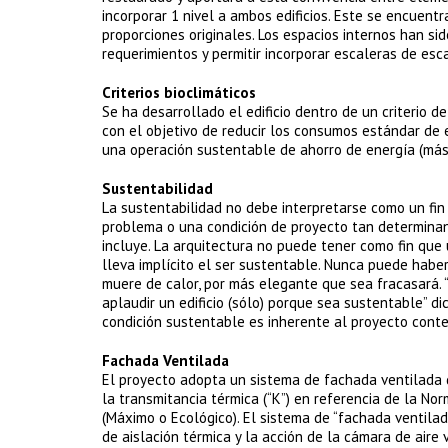
incorporar 1 nivel a ambos edificios. Este se encuentr
proporciones originales. Los espacios internos han si
requerimientos y permitir incorporar escaleras de esc
Criterios bioclimáticos
Se ha desarrollado el edificio dentro de un criterio d
con el objetivo de reducir los consumos estándar de e
una operación sustentable de ahorro de energía (más 
Sustentabilidad
La sustentabilidad no debe interpretarse como un fin
problema o una condición de proyecto tan determinant
incluye. La arquitectura no puede tener como fin que un
lleva implícito el ser sustentable. Nunca puede haber 
muere de calor, por más elegante que sea fracasará. 
aplaudir un edificio (sólo) porque sea sustentable” d
condición sustentable es inherente al proyecto conte
Fachada Ventilada
El proyecto adopta un sistema de fachada ventilada d
la transmitancia térmica (“K”) en referencia de la Nor
(Máximo o Ecológico). El sistema de “fachada ventila
de aislación térmica y la acción de la cámara de aire