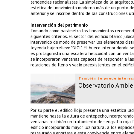
tendencias racionalistas. La simpleza de la arquitectur
estética del movimiento moderno más de un punto de co
anterior y se inscribe dentro de las construcciones ut
Intervención del patrimonio
Tomando como parámetro los lineamientos recomenda
siguientes criterios. El sector del edificio blanco, ub
intervenido de modo de preservar los elementos distint
leyenda bajorrelieve “GIOL”. El hueco interior donde
es protagonista una escalera helicoidal con un ventan
se incorporaron ventanas capaces de responder a la
relaciones de lleno y vacío preexistentes en el edifici
También te puede interes
Observatorio Ambie
Por su parte el edifico Rojo presenta una estética ladr
mantiene hasta la altura de antepecho, incorporando d
ventanas recibirán un tratamiento de serigrafía roja.
edificio incorporando mayor luz natural a los espacios 
restaurado y aportara a esta convivencia entre elem