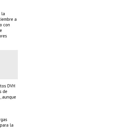
 la
tiembre a
do con
se
ores
entos DVH
s de
%, aunque
rgas
 para la