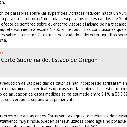
ón.
ión de parasoles sobre las superficies vidriadas reducen hasta un 95%
ada para un “día tipo” (21 de cada mes) para los meses cálidos (de Sep
del efecto de sombreo sobre el entorno y sobre sí mismo, se ha trabaja
 maqueta volumétrica escala 1:250 en heliodón. Las conclusiones que 
s sobre el entorno. El estudio ha ayudado a detectar aquellos sect
sta.
ar
a Corte Suprema del Estado de Oregón
 la reducción de las pérdidas de calor se han incorporado acristalami
da” en paramentos verticales opacos y en la cubierta. Las estimacione
ado de aplicación de estas medidas se ha estimado entre 24 % a 38,5 
nal se acerque el supuesto al primer valor.
atamiento de aguas grises. Estas son las aguas procedentes de desca
tratamiento muy simple, pueden ser reutilizadas como agua no potable
oduce un ahorro en el consumo de agua de más del 50%.