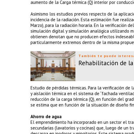
aumento de la Carga térmica (Q) interior por conducci
Asimismo los estudios previos respecto de la aplicac
incidencia de la radiación. Esta estimación fue realiz
Marzo), para la radiación horaria. En la verificación 
simulación digital y simulación analógica utilizando
obtienen denotan que no producen efectos indeseable
particularmente extremos dentro de la misma propue
También te puede interes
Rehabilitación de l
Estudio de pérdidas térmicas. Para la verificación de
y aislación térmica en el sistema de “fachada ventila
reducción de la carga térmica (Q), en función del gr
se estima que en función de la situación de diseño fi
Ahorro de agua
El emprendimiento ha incorporado en un sector el tr
secundarias (lavatorios y cocinas) que, luego de un 
descarga en inodoros y mingitorios. Este sistema pr