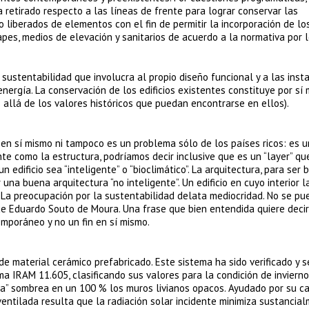
a retirado respecto a las líneas de frente para lograr conservar las
do liberados de elementos con el fin de permitir la incorporación de l
apes, medios de elevación y sanitarios de acuerdo a la normativa por l
e sustentabilidad que involucra al propio diseño funcional y a las inst
nergía. La conservación de los edificios existentes constituye por sí
allá de los valores históricos que puedan encontrarse en ellos).
 en sí mismo ni tampoco es un problema sólo de los países ricos: es u
e como la estructura, podríamos decir inclusive que es un “layer” qu
 edificio sea “inteligente” o “bioclimático”. La arquitectura, para ser 
una buena arquitectura “no inteligente”. Un edificio en cuyo interior 
“La preocupación por la sustentabilidad delata mediocridad. No se pu
ice Eduardo Souto de Moura. Una frase que bien entendida quiere decir
mporáneo y no un fin en sí mismo.
e material cerámico prefabricado. Este sistema ha sido verificado y s
ma IRAM 11.605, clasificando sus valores para la condición de invierno 
da” sombrea en un 100 % los muros livianos opacos. Ayudado por su c
 ventilada resulta que la radiación solar incidente minimiza sustancia