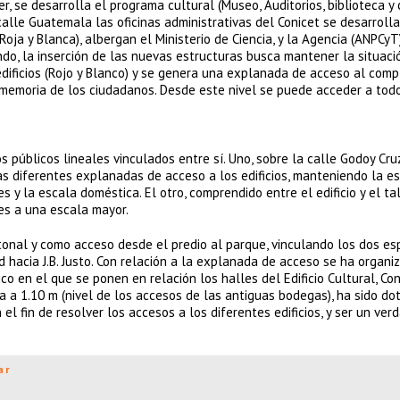
r, se desarrolla el programa cultural (Museo, Auditorios, biblioteca y
alle Guatemala las oficinas administrativas del Conicet se desarroll
oja y Blanca), albergan el Ministerio de Ciencia, y la Agencia (ANPCyT
ndo, la inserción de las nuevas estructuras busca mantener la situaci
edificios (Rojo y Blanco) y se genera una explanada de acceso al compl
a memoria de los ciudadanos. Desde este nivel se puede acceder a tod
s públicos lineales vinculados entre sí. Uno, sobre la calle Godoy Cru
as diferentes explanadas de acceso a los edificios, manteniendo la e
es y la escala doméstica. El otro, comprendido entre el edificio y el ta
es a una escala mayor.
onal y como acceso desde el predio al parque, vinculando los dos es
 hacia J.B. Justo. Con relación a la explanada de acceso se ha organi
o en el que se ponen en relación los halles del Edificio Cultural, Con
da a 1.10 m (nivel de los accesos de las antiguas bodegas), ha sido do
l fin de resolver los accesos a los diferentes edificios, y ser un ver
ar