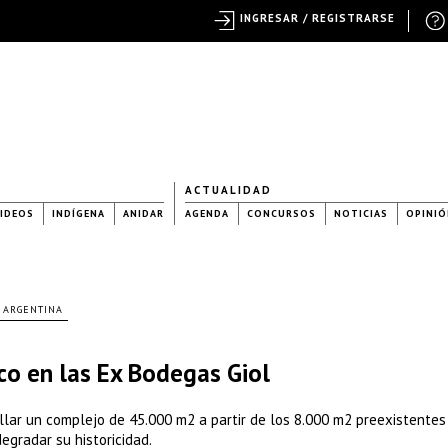
INGRESAR / REGISTRARSE
ACTUALIDAD
IDEOS
INDÍGENA
ANIDAR
AGENDA
CONCURSOS
NOTICIAS
OPINIÓ
ARGENTINA
co en las Ex Bodegas Giol
ollar un complejo de 45.000 m2 a partir de los 8.000 m2 preexistentes
degradar su historicidad.