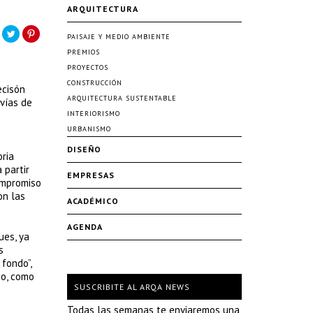
ARQUITECTURA
PAISAJE Y MEDIO AMBIENTE
PREMIOS
PROYECTOS
CONSTRUCCIÓN
ecisón
ARQUITECTURA SUSTENTABLE
 vías de
INTERIORISMO
URBANISMO
DISEÑO
oria
 partir
EMPRESAS
compromiso
on las
ACADÉMICO
AGENDA
ues, ya
s
 fondo”,
co, como
SUSCRIBITE AL ARQA NEWS
Todas las semanas te enviaremos una