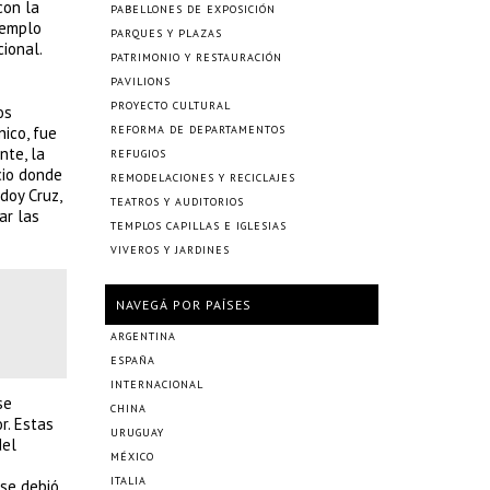
con la
PABELLONES DE EXPOSICIÓN
jemplo
PARQUES Y PLAZAS
cional.
PATRIMONIO Y RESTAURACIÓN
PAVILIONS
PROYECTO CULTURAL
os
nico, fue
REFORMA DE DEPARTAMENTOS
nte, la
REFUGIOS
cio donde
REMODELACIONES Y RECICLAJES
doy Cruz,
TEATROS Y AUDITORIOS
ar las
TEMPLOS CAPILLAS E IGLESIAS
VIVEROS Y JARDINES
NAVEGÁ POR PAÍSES
ARGENTINA
ESPAÑA
INTERNACIONAL
se
CHINA
r. Estas
URUGUAY
del
MÉXICO
ITALIA
 se debió