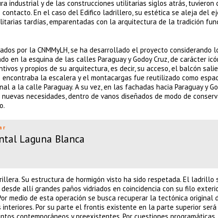
a industrial y de las construcciones utilitarias siglos atrás, tuvieron 
ntacto. En el caso del Edifico ladrillero, su estética se aleja del e
ilitarias tardías, emparentadas con la arquitectura de la tradición fun
dos por la CNMMyLH, se ha desarrollado el proyecto considerando l
icado en la esquina de las calles Paraguay y Godoy Cruz, de carácter icó
ivos y propios de su arquitectura, es decir, su acceso, el balcón salie
 se encontraba la escalera y el montacargas fue reutilizado como espa
al a la calle Paraguay. A su vez, en las fachadas hacia Paraguay y Go
s nuevas necesidades, dentro de vanos diseñados de modo de conserv
o.
ar
ntal Laguna Blanca
illera. Su estructura de hormigón visto ha sido respetada. El ladrillo 
esde allí grandes paños vidriados en coincidencia con su filo exterio
 Por medio de esta operación se busca recuperar la tectónica original 
interiores. Por su parte el frontis existente en la parte superior será
entos contemporáneos y preexistentes. Por cuestiones programáticas,