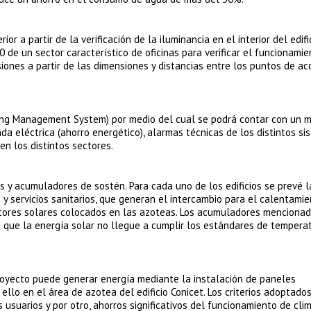
or a partir de la verificación de la iluminancia en el interior del edifi
 de un sector característico de oficinas para verificar el funcionamie
iones a partir de las dimensiones y distancias entre los puntos de a
ing Management System) por medio del cual se podrá contar con un 
a eléctrica (ahorro energético), alarmas técnicas de los distintos si
en los distintos sectores.
 y acumuladores de sostén. Para cada uno de los edificios se prevé l
y servicios sanitarios, que generan el intercambio para el calentami
tores solares colocados en las azoteas. Los acumuladores menciona
e que la energía solar no llegue a cumplir los estándares de tempera
oyecto puede generar energía mediante la instalación de paneles
ello en el área de azotea del edificio Conicet. Los criterios adoptados
 usuarios y por otro, ahorros significativos del funcionamiento de cli