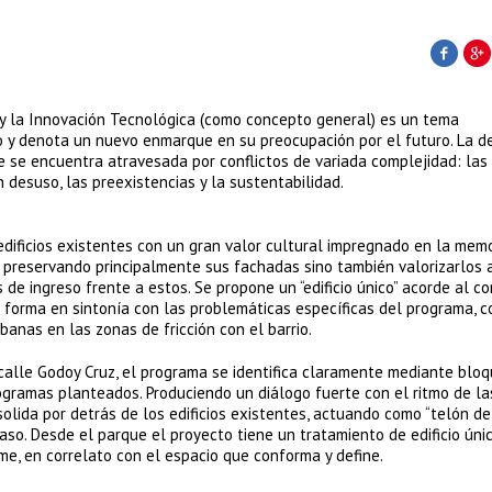
ia y la Innovación Tecnológica (como concepto general) es un tema
 y denota un nuevo enmarque en su preocupación por el futuro. La d
e se encuentra atravesada por conflictos de variada complejidad: las
n desuso, las preexistencias y la sustentabilidad.
 edificios existentes con un gran valor cultural impregnado en la mem
 preservando principalmente sus fachadas sino también valorizarlos a
s de ingreso frente a estos. Se propone un “edificio único” acorde al 
su forma en sintonía con las problemáticas específicas del programa, c
anas en las zonas de fricción con el barrio.
alle Godoy Cruz, el programa se identifica claramente mediante bloq
ogramas planteados. Produciendo un diálogo fuerte con el ritmo de la
olida por detrás de los edificios existentes, actuando como “telón de
so. Desde el parque el proyecto tiene un tratamiento de edificio úni
me, en correlato con el espacio que conforma y define.