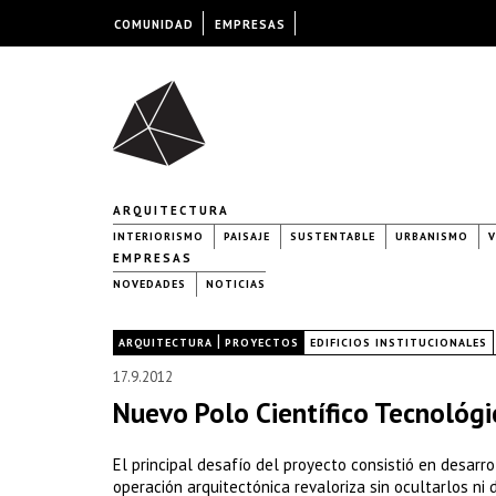
COMUNIDAD
EMPRESAS
ARQUITECTURA
INTERIORISMO
PAISAJE
SUSTENTABLE
URBANISMO
V
EMPRESAS
NOVEDADES
NOTICIAS
|
|
ARQUITECTURA
PROYECTOS
EDIFICIOS INSTITUCIONALES
17.9.2012
Nuevo Polo Científico Tecnológi
El principal desafío del proyecto consistió en desarr
operación arquitectónica revaloriza sin ocultarlos ni 