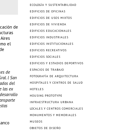
ECOLOGÍA Y SUSTENTABILIDAD
EDIFICIOS DE OFICINAS
EDIFICIOS DE USOS MIXTOS
EDIFICIOS DE VIVIENDA
icación de
EDIFICIOS EDUCACIONALES
ructuras
 Aires
EDIFICIOS INDUSTRIALES
omo el
EDIFICIOS INSTITUCIONALES
 de
EDIFICIOS RECREATIVOS
EDIFICIOS SOCIALES
EDIFICIOS Y ESTADIOS DEPORTIVOS
ESPACIOS DE TRABAJO
ses de
FOTOGRAFÍA DE ARQUITECTURA
ral. l San
cados del
HOSPITALES Y CENTROS DE SALUD
e las ex
HOTELES
desarrollo
HOUSING PROTOTYPE
ransporte
INFRAESTRUCTURA URBANA
estas
LOCALES Y CENTROS COMERCIALES
MONUMENTOS Y MEMORIALES
MUSEOS
lanco
OBJETOS DE DISEÑO