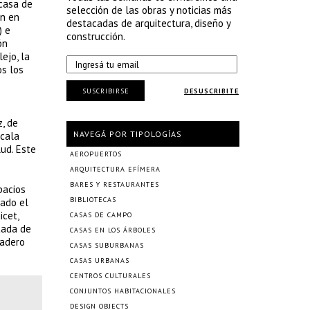
 casa de
selección de las obras y noticias más
an en
destacadas de arquitectura, diseño y
) e
construcción.
ón
ejo, la
os los
SUSCRIBIRSE
DESUSCRIBITE
z, de
NAVEGÁ POR TIPOLOGÍAS
scala
lud. Este
AEROPUERTOS
ARQUITECTURA EFÍMERA
BARES Y RESTAURANTES
pacios
BIBLIOTECAS
zado el
icet,
CASAS DE CAMPO
tada de
CASAS EN LOS ÁRBOLES
dadero
CASAS SUBURBANAS
CASAS URBANAS
CENTROS CULTURALES
CONJUNTOS HABITACIONALES
DESIGN OBJECTS