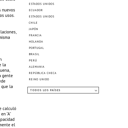
ESTADOS UNIDOS
os nuevos
ECUADOR
os usos.
ESTADOS UNIDOS
CHILE
JAPÓN
alaciones,
FRANCIA
 misma
HOLANDA
PORTUGAL
BRASIL
n
PERÚ
e la
ALEMANIA
buena,
REPÚBLICA CHECA
la gente
REINO UNIDO
ede
 que la
TODOS LOS PAÍSES
e calculó
en “A”
apacidad
lmente el