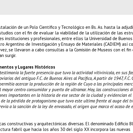
talación de un Polo Científico y Tecnológico en Bs. As. hasta la adjud
tudios con el fin de evaluar la viabilidad de la utilización de las est
es instituciones y profesionales, entre ellos la Universidad de Buenos
ntro Argentino de Investigación y Ensayo de Materiales (CADIEM) así c
vez, se llevaron a cabo consultas a la Comisión de Museos con el fin
n surgir.
entos y Lugares Históricos
estimonia la fuerte presencia que tuvo la actividad vitivinícola, en sus fa
iarios del antiguo F.C. de Buenos Aires al Pacifico, A partir de 1947, F.C. G
o permitía acercar la producción de la región de Cuyo a los principales mer
el mayor centro consumidor y puerto de ultramar. Hoy, las construcciones d
nes importantes en la historia de ese sector de la ciudad y evidencian el 
es de la pérdida de protagonismo que tuvo este ultimo frente al auge del t
previa a la sanción de la ley de envasado, el origen que marco el ocaso de 
cas constructivas y arquitectónicas diversas. El denominado Edificio B
ctura fabril que hacia los años 30 del siglo XX incorpora las nuevas