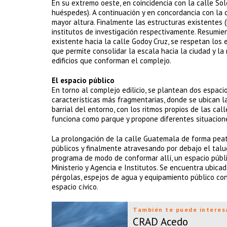
En su extremo oeste, en coincidencia con la calle Sole
huéspedes). A continuación y en concordancia con la c
mayor altura. Finalmente las estructuras existentes (R
institutos de investigación respectivamente. Resumie
existente hacia la calle Godoy Cruz, se respetan los 
que permite consolidar la escala hacia la ciudad y l
edificios que conforman el complejo.
El espacio público
En torno al complejo edilicio, se plantean dos espacio
características más fragmentarias, donde se ubican l
barrial del entorno, con los ritmos propios de las call
funciona como parque y propone diferentes situacion
La prolongación de la calle Guatemala de forma peat
públicos y finalmente atravesando por debajo el talud
programa de modo de conformar allí, un espacio públic
Ministerio y Agencia e Institutos. Se encuentra ubica
pérgolas, espejos de agua y equipamiento público con e
espacio cívico.
También te puede interes
CRAD Acedo