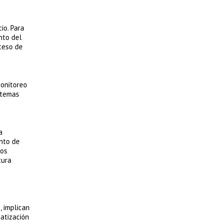
cio. Para
nto del
cceso de
monitoreo
stemas
a
ento de
dos
tura
, implican
matización