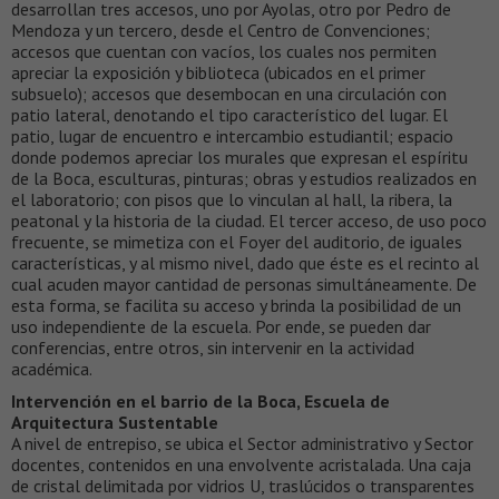
desarrollan tres accesos, uno por Ayolas, otro por Pedro de
Mendoza y un tercero, desde el Centro de Convenciones;
accesos que cuentan con vacíos, los cuales nos permiten
apreciar la exposición y biblioteca (ubicados en el primer
subsuelo); accesos que desembocan en una circulación con
patio lateral, denotando el tipo característico del lugar. El
patio, lugar de encuentro e intercambio estudiantil; espacio
donde podemos apreciar los murales que expresan el espíritu
de la Boca, esculturas, pinturas; obras y estudios realizados en
el laboratorio; con pisos que lo vinculan al hall, la ribera, la
peatonal y la historia de la ciudad. El tercer acceso, de uso poco
frecuente, se mimetiza con el Foyer del auditorio, de iguales
características, y al mismo nivel, dado que éste es el recinto al
cual acuden mayor cantidad de personas simultáneamente. De
esta forma, se facilita su acceso y brinda la posibilidad de un
uso independiente de la escuela. Por ende, se pueden dar
conferencias, entre otros, sin intervenir en la actividad
académica.
Intervención en el barrio de la Boca, Escuela de
Arquitectura Sustentable
A nivel de entrepiso, se ubica el Sector administrativo y Sector
docentes, contenidos en una envolvente acristalada. Una caja
de cristal delimitada por vidrios U, traslúcidos o transparentes