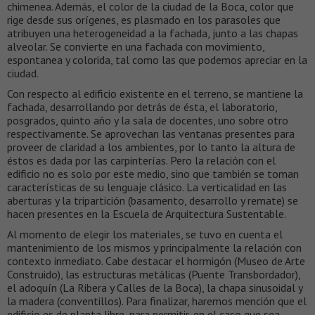
chimenea. Además, el color de la ciudad de la Boca, color que
rige desde sus orígenes, es plasmado en los parasoles que
atribuyen una heterogeneidad a la fachada, junto a las chapas
alveolar. Se convierte en una fachada con movimiento,
espontanea y colorida, tal como las que podemos apreciar en la
ciudad.
Con respecto al edificio existente en el terreno, se mantiene la
fachada, desarrollando por detrás de ésta, el laboratorio,
posgrados, quinto año y la sala de docentes, uno sobre otro
respectivamente. Se aprovechan las ventanas presentes para
proveer de claridad a los ambientes, por lo tanto la altura de
éstos es dada por las carpinterías. Pero la relación con el
edificio no es solo por este medio, sino que también se toman
características de su lenguaje clásico. La verticalidad en las
aberturas y la tripartición (basamento, desarrollo y remate) se
hacen presentes en la Escuela de Arquitectura Sustentable.
Al momento de elegir los materiales, se tuvo en cuenta el
mantenimiento de los mismos y principalmente la relación con
contexto inmediato. Cabe destacar el hormigón (Museo de Arte
Construido), las estructuras metálicas (Puente Transbordador),
el adoquín (La Ribera y Calles de la Boca), la chapa sinusoidal y
la madera (conventillos). Para finalizar, haremos mención que el
edificio es de planta libre, para permitir, en el caso que sea