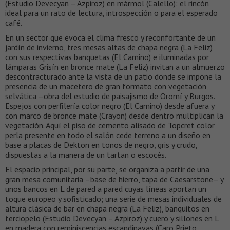
(Estudio Devecyan – Azpiroz) en mármol (Calello): el rincón
ideal para un rato de lectura, introspección o para el esperado
café.
En un sector que evoca el clima fresco y reconfortante de un
jardín de invierno, tres mesas altas de chapa negra (La Feliz)
con sus respectivas banquetas (El Camino) e iluminadas por
lámparas Grisín en bronce mate (La Feliz) invitan a un almuerzo
descontracturado ante la vista de un patio donde se impone la
presencia de un macetero de gran formato con vegetación
selvática –obra del estudio de paisajismo de Oromí y Burgos.
Espejos con perfilería color negro (El Camino) desde afuera y
con marco de bronce mate (Crayon) desde dentro multiplican la
vegetación. Aquí el piso de cemento alisado de Topcret color
perla presente en todo el salón cede terreno a un diseño en
base a placas de Dekton en tonos de negro, gris y crudo,
dispuestas a la manera de un tartan o escocés.
El espacio principal, por su parte, se organiza a partir de una
gran mesa comunitaria –base de hierro, tapa de Caesarstone– y
unos bancos en L de pared a pared cuyas líneas aportan un
toque europeo y sofisticado; una serie de mesas individuales de
altura clásica de bar en chapa negra (La Feliz), banquitos en
terciopelo (Estudio Devecyan – Azpiroz) y cuero y sillones en L
en madera con reminiscencias escandinavas (Caro Prieto