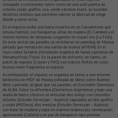
sosegado y contenedor tanto como en una sutil paleta de
colores crudo, grafito, uva, verde y bronce mate, se suceden
distintos recintos que permiten ejercer la libertad de elegir
dónde y cómo estar.
En el ingreso recibe una barra resuelta en un Caesarstone que
emula mármol, con banquetas altas de madera (El Camino) y el
mismo número de lámparas colgantes en níquel oro (La Feliz).
En este sector las paredes se revistieron en paneling de Masisa
pintado que remata en una varilla de bronce (ATRIM). En el
muro sobre la barra, instalación orgánica de lianas y peonías de
Metamorfosis Floral. En la pared de enfrente, en tanto, un
patch de espejos (Crayon y VIIO) con marcos finitos en color
bronce mate fragmenta el espacio.
A continuación, el espacio se organiza en torno a una enorme
biblioteca en MDF de Masisa poblada de libros sobre Buenos
Aires y pintada, al igual que las paredes, en Escondite Silencioso
de ALBA. Sobre la alfombra (Elementos Argentinos) y bajo una
araña de hierro y bronce se articulan dos livings con cómodos
sillones (Estudio Devecyan – Azpiroz) tapizados en lino grafito
y crudo (MSDeco), dos mesitas (Estudio Devecyan – Azpiroz)
con base de madera y tapa en mármol Arabescato terminación
apomasado (Callelo) y un par de banquitos tipo prismas